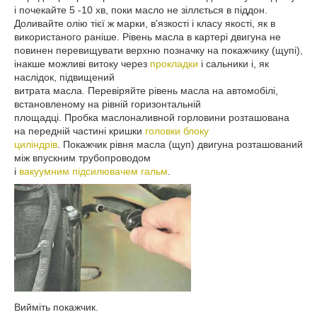
і почекайте 5 -10 хв, поки масло не зіллється в піддон.
Доливайте олію тієї ж марки, в'язкості і класу якості, як в
використаного раніше. Рівень масла в картері двигуна не
повинен перевищувати верхню позначку на покажчику (щупі),
інакше можливі витоку через
прокладки
і сальники і, як
наслідок, підвищений
витрата масла. Перевіряйте рівень масла на автомобілі,
встановленому на рівній горизонтальній
площадці. Пробка маслоналивной горловини розташована
на передній частині кришки
головки блоку
циліндрів
. Покажчик рівня масла (щуп) двигуна розташований
між впускним трубопроводом
і
вакуумним підсилювачем гальм
.
Вийміть покажчик.