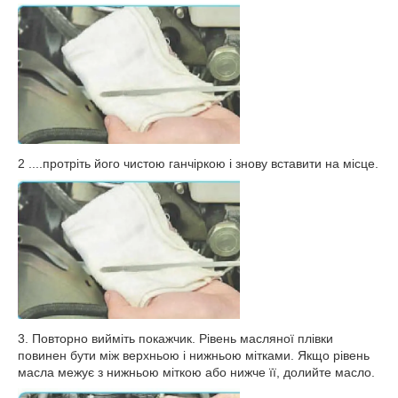
2 ....протріть його чистою ганчіркою і знову вставити на місце.
3. Повторно вийміть покажчик. Рівень масляної плівки
повинен бути між верхньою і нижньою мітками. Якщо рівень
масла межує з нижньою міткою або нижче її, долийте масло.