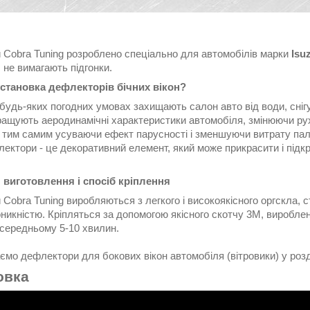
и Cobra Tuning розроблено спеціально для автомобілів марки
Isu
, не вимагають підгонки.
становка дефлекторів бічних вікон?
будь-яких погодних умовах захищають салон авто від води, сніг
ащують аеродинамічні характеристики автомобіля, змінюючи рух
 тим самим усуваючи ефект парусності і зменшуючи витрату па
ектори - це декоративний елемент, який може прикрасити і підк
 виготовлення і спосіб кріплення
 Cobra Tuning виробляються з легкого і високоякісного оргскла, 
никністю. Кріпляться за допомогою якісного скотчу 3М, вироблен
 середньому 5-10 хвилин.
мо дефлектори для бокових вікон автомобіля (вітровики) у розд
овка