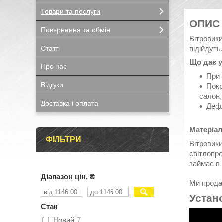
Товари та послуги
ОПИС
Повернення та обмін
Вітровик
підійдуть
Статті
Що дає у
Про нас
При 
Відгуки
Покр
салон,
Доставка і оплата
Дефл
Матеріал
ФІЛЬТРИ
Вітровики
світлопро
займає в
Діапазон цін, ₴
Ми продає
Устан
Стан
Новий
7