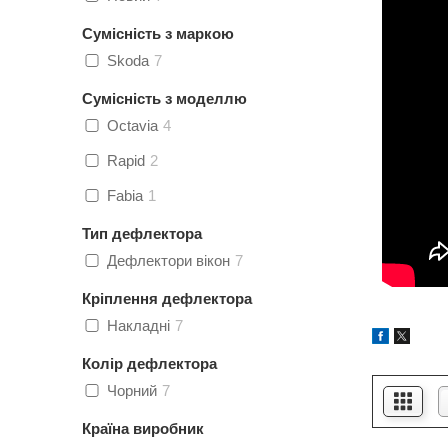
Сумісність з маркою
Skoda
7
Сумісність з моделлю
Octavia
4
Rapid
2
Fabia
1
Тип дефлектора
Дефлектори вікон
7
Кріплення дефлектора
Накладні
7
Колір дефлектора
Чорний
7
Країна виробник