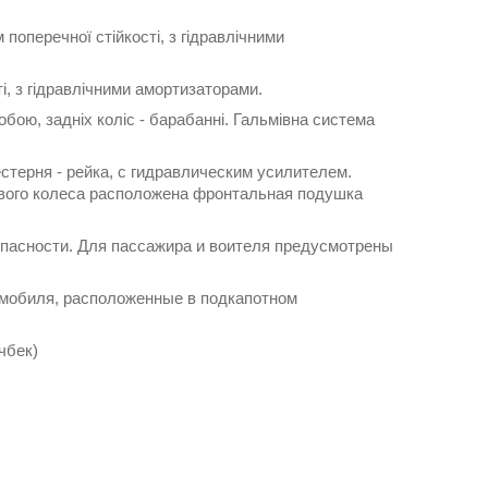
поперечної стійкості, з гідравлічними
ті, з гідравлічними амортизаторами.
обою, задніх коліс - барабанні. Гальмівна система
терня - рейка, с гидравлическим усилителем.
левого колеса расположена фронтальная подушка
асности. Для пассажира и воителя предусмотрены
мобиля, расположенные в подкапотном
чбек)