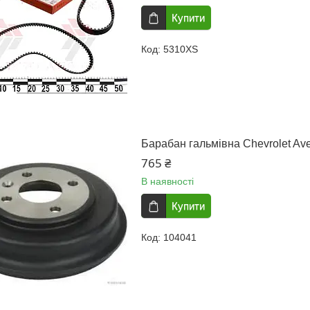
Купити
5310XS
Барабан гальмівна Chevrolet A
765 ₴
В наявності
Купити
104041