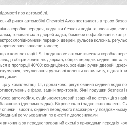
відомості про автомобілі.
ський ринок автомобілі Chevrolet Aveo постачають в трьох базов
анічна коробка передач, подушки безпеки водія та пасажира, си
альм, тоновані скла дверей задка, бампери пофарбовані в колір
ектросклопідйомники передніх дверей, рульова колонка, регульов
алоразмерное запасне колесо;
, що в комплектації LS, і додатково: автомотическая коробка пе
ивод і обігрів зовнішніх дзеркал, обігрів передніх сидінь, підголі
ся в пропорції 40*60; кондиціонер, зовнішні ручки дверей і дзер
окулярник, регулювання рульової колонки по вильоту, підлокітни
ні диски;
ж що у комплектації LT, і додатково: регулювання сидіння водія по
отивотуменные фари, задній парктронік, бічні подушки безпеки і
узов автомобіля, суцільнометалевий зварний конструкції з наві
агажника (дверима задка). Вітрове скло і заднє скло вклеєні. 
 спинки і висоти, сидіння переднього пасажира - у поздовжньому 
бладнані регульованими по висоті підголовниками.
я виконана за переднеприводний схемі з приводами передніх кол