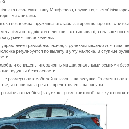
ей.
ідвіска незалежна, типу Макферсон, пружинна, зі стабілізатором 
торными стійками.
віска незалежна, пружинна, зі стабілізатором поперечної стійкос
 механізми передніх коліс дискові, вентильовані, з плаваючою ск
 вакуумним підсилювачем.
управление травмобезопасное, с рулевым механизмом типа шес
колонка регулируется по вылету и углу наклона. В ступице ру
ости.
мобили оснащены инерционными диагональными ремнями безоп
ные подушки безопасности.
ые размеры автомобилей показаны на рисунке. Элементы авто
стве, и основные агрегаты представлены на рисунке.
 розміри автомобіля (в дужках - розмір автомобіля з кузовом хет