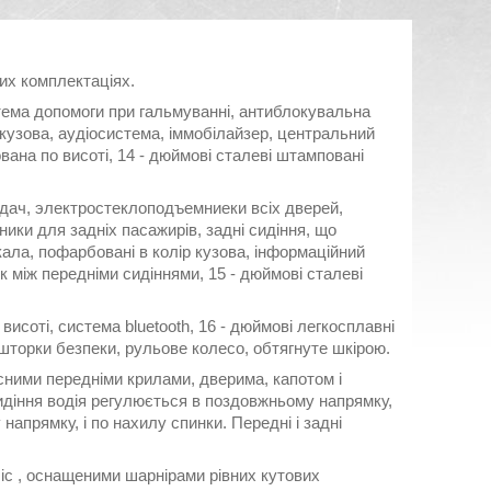
их комплектаціях.
стема допомоги при гальмуванні, антиблокувальна
 кузова, аудіосистема, іммобілайзер, центральний
ана по висоті, 14 - дюймові сталеві штамповані
редач, электростеклоподъемниеки всіх дверей,
вники для задніх пасажирів, задні сидіння, що
кала, пофарбовані в колір кузова, інформаційний
к між передніми сидіннями, 15 - дюймові сталеві
 висоті, система bluetooth, 16 - дюймові легкосплавні
 шторки безпеки, рульове колесо, обтягнуте шкірою.
сними передніми крилами, дверима, капотом і
Сидіння водія регулюється в поздовжньому напрямку,
напрямку, і по нахилу спинки. Передні і задні
іс , оснащеними шарнірами рівних кутових