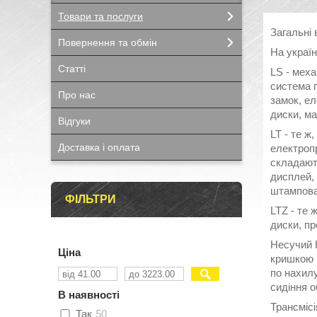
Товари та послуги
Загальні 
Повернення та обмін
На україн
Статті
LS - мех
система г
Про нас
замок, ел
диски, м
Відгуки
LT - те ж
Доставка і оплата
електропр
складають
дисплей, 
штампова
ФІЛЬТРИ
LTZ - те 
диски, пр
Несучий К
Ціна
кришкою б
по нахилу
сидіння о
В наявності
Трансмісі
Так
50