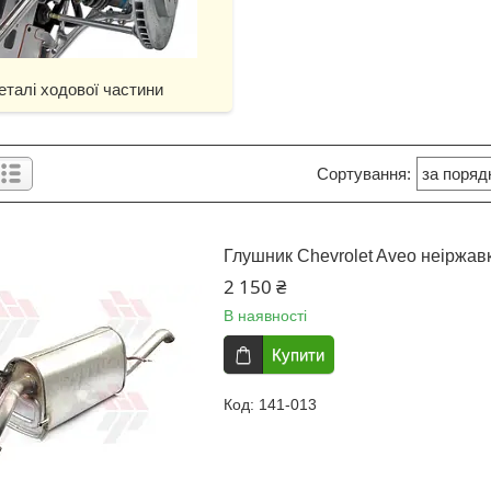
еталі ходової частини
Глушник Chevrolet Aveo неіржавк
2 150 ₴
В наявності
Купити
141-013