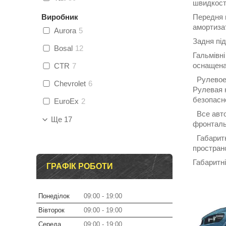
швидкост
Виробник
Передня п
амортиза
Aurora
5
Задня під
Bosal
12
Гальмівні
оснащена
CTR
7
Рулевое 
Chevrolet
6
Рулевая 
безопасн
EuroEx
2
Все авто
Ще 17
фронталь
Габаритн
простран
Габаритні
ГРАФІК РОБОТИ
Понеділок
09:00
19:00
Вівторок
09:00
19:00
Середа
09:00
19:00