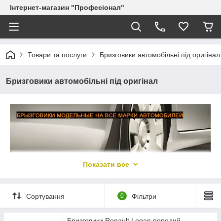
Інтернет-магазин "Професіонал"
Товари та послуги
Бризговики автомобільні під оригінал
Бризговики автомобільні під оригінал
Показати все
Бризковики для автомобілів.
Сортування
0
Фільтри
Багато починаючі автомобілісти не надають значення
багатьох дрібниць в комплектації автомобіля і не звертають
Бризговики Renault Logan передий