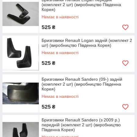
увагу на наявність бризковиків. Вважається , якщо виробник
(комплект 2 шт) (виробництво Південна
не встановив бризковики, то вони там і не потрібні. Ця думка
Корея)
помилково, так як багато виробників хоч не встановлюють
Немає в наявності
бризковики, але при конструюванні автомобіля роблять
штатні місця для їх установки.
525
₴
Потрібно відзначити, що бризковики є невід'ємною частиною
автомобіля, так як перш за все - це безпека, не тільки Вас,
Бризговики Renault Logan задній (комплект 2
шт) (виробництво Південна Корея)
але і всіх учасників руху. Під час руху з під коліс автомобіля
вилітає все що попадеться на Вашому шляху: пил, каміння,
Немає в наявності
різне сміття, а в дощ або коли на дорозі є сніг колеса
525
₴
створюють потік води і снігу який миттєво забруднює скла в
автомобілі. Звичайно бризговики не може зупинити весь
бруд, але більшу частину його він зупинить.
Бризговики Renault Sandero (09-) задній
(комплект 2 шт) (виробництво Південна
Корея)
Немає в наявності
525
₴
Бризговики Renault Sandero (з 2009 р.)
передній (комплект 2 шт) (виробництво
Південна Корея)