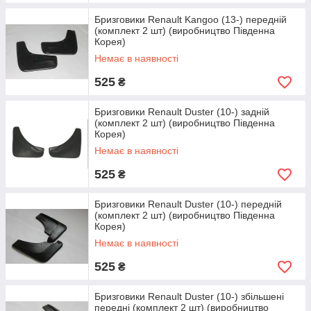
виготовлювач автомобіля, тому при повторному фарбуванні
Бризговики Renault Kangoo (13-) передній
покриття не має такої міцності як заводське і відповідно при
(комплект 2 шт) (виробництво Південна
впливі агресивного середовища воно не витримує і
Корея)
починається корозія металу. Бризговики значно скорочує
Немає в наявності
потрапляння на пороги і інші частини автомобіля каменів,
водно-піщаної суміші, солей і т. д. зберігаючи Ваш автомобіль
525
₴
в цілісності.
Бризговики Renault Duster (10-) задній
(комплект 2 шт) (виробництво Південна
Корея)
Немає в наявності
525
₴
Бризговики Renault Duster (10-) передній
(комплект 2 шт) (виробництво Південна
Корея)
Немає в наявності
525
₴
Бризговики Renault Duster (10-) збільшені
передні (комплект 2 шт) (виробництво