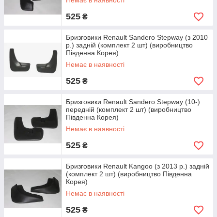
Немає в наявності
525
₴
Бризговики Renault Sandero Stepway (з 2010
р.) задній (комплект 2 шт) (виробництво
Південна Корея)
Немає в наявності
525
₴
Бризговики Renault Sandero Stepway (10-)
передній (комплект 2 шт) (виробництво
Південна Корея)
Немає в наявності
525
₴
Є ще одне, на наш погляд, головна перевага в роботі
Бризговики Renault Kangoo (з 2013 р.) задній
брызговика. Воно полягає в захисті лакофарбового покриття
(комплект 2 шт) (виробництво Південна
порогів автомобіля. Кожен автомобіліст знає, що корозію
Корея)
порогів зупинити дуже складно. На заводі на автомобіль
Немає в наявності
наноситься лакофарбове покриття в спеціальних умовах,
тому воно довгий час залишається ціле. Малярні СТО часто
525
₴
не мають складного і енергоємного обладнання як завод-