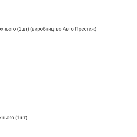
хнього (1шт) (виробництво Авто Престиж)
нього (1шт)