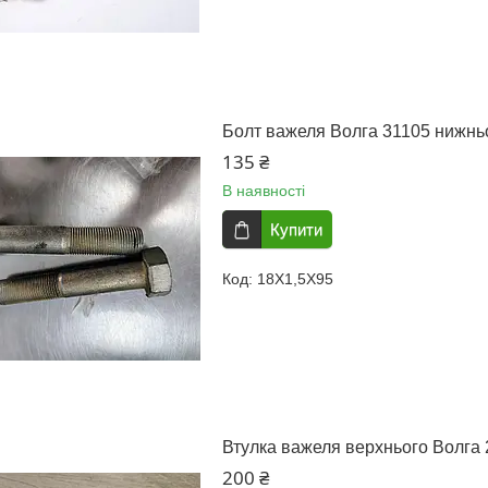
Болт важеля Волга 31105 нижньо
135 ₴
В наявності
Купити
18Х1,5Х95
Втулка важеля верхнього Волга 2
200 ₴