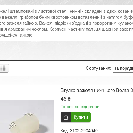
желі штамповані з листової сталі, нижні - складені з двох ковани
 важеля, грибоподібним хвостовиком вставлений з натягом буфер
го важеля гайкою. Важелі підвіски з'єднані з поворотним кулак
ння армованим чохлом. Корпусні частину пальця шарніра закріпл
рящейся гайкою.
Втулка важеля нижнього Волга 31
46 ₴
Готово до відправки
Купити
3102-2904040