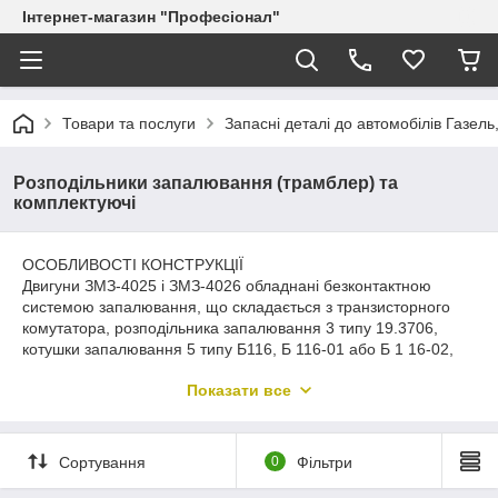
Інтернет-магазин "Професіонал"
Товари та послуги
Запасні деталі до автомобілів Газель
Розподільники запалювання (трамблер) та
комплектуючі
ОСОБЛИВОСТІ КОНСТРУКЦІЇ
Двигуни ЗМЗ-4025 і ЗМЗ-4026 обладнані безконтактною
системою запалювання, що складається з транзисторного
комутатора, розподільника запалювання 3 типу 19.3706,
котушки запалювання 5 типу Б116, Б 116-01 або Б 1 16-02,
свічок і проводів високої і низької напруги. Розподільник
Показати все
запалювання з датчиком Холу
видає імпульси напруги, які комутатор перетворює в імпульси
струму в первинній обмотці котушки запалювання.
Сортування
0
Фільтри