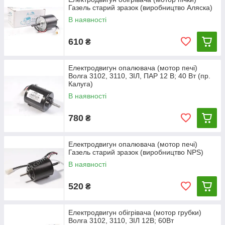
Газель старий зразок (виробництво Аляска)
В наявності
Для зняття і установки електровентилятора 16 виконайте
наступні операції.
610
₴
1. Відкрийте кришку речового ящика на панелі приладів.
2.Зніміть чотири гвинти кріплення речового ящика і вийміть
його разом з кришкою з гнізда панелі приладів.
Електродвигун опалювача (мотор печі)
3.Виверніть два гвинти 15 кріплення кришки 12 вентилятора і
Волга 3102, 3110, ЗІЛ, ПАР 12 В; 40 Вт (пр.
зніміть її з корпусу 11 нагрівника.
Калуга)
4.Про тсоедините від електродвигуна вентилятора провід 14,
В наявності
зніміть з нього ущільнювач
13 і вийміть вентилятор з корпусу обігрівача.
780
₴
5. Встановіть електровентилятор в порядку, зворотному
зняттю.
Електродвигун опалювача (мотор печі)
Газель старий зразок (виробництво NPS)
В наявності
520
₴
Електродвигун обігрівача (мотор грубки)
Волга 3102, 3110, ЗІЛ 12В; 60Вт