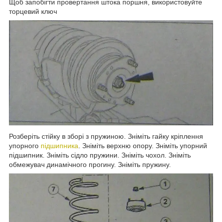
Щоб запобігти провертання штока поршня, використовуйте
торцевий ключ
Розберіть стійку в зборі з пружиною. Зніміть гайку кріплення
упорного
підшипника
. Зніміть верхню опору. Зніміть упорний
підшипник. Зніміть сідло пружини. Зніміть чохол. Зніміть
обмежувач динамічного прогину. Зніміть пружину.