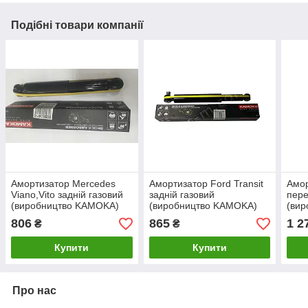
Подібні товари компанії
Амортизатор Mercedes
Амортизатор Ford Transit
Амор
Viano,Vito задній газовий
задній газовий
пере
(виробництво KAMOKA)
(виробництво KAMOKA)
(ви
806
865
1 2
₴
₴
Купити
Купити
Про нас