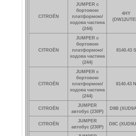
JUMPER c
бортовою
4HY
CITROËN
платформою/
(DW12UTE
ходова частина
(244)
JUMPER c
бортовою
CITROËN
платформою/
8140.43 
ходова частина
(244)
JUMPER c
бортовою
CITROËN
платформою/
8140.43 
ходова частина
(244)
JUMPER
CITROËN
D9B (XUD9A
автобус (230P)
JUMPER
CITROËN
D8C (XUD9U
автобус (230P)