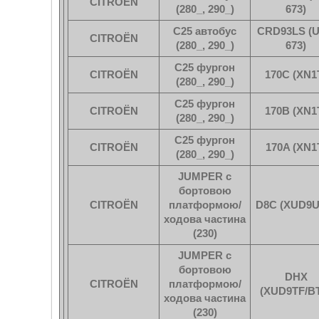
CITROËN
(280_, 290_)
673)
C25 автобус
CRD93LS (U
CITROËN
(280_, 290_)
673)
C25 фургон
CITROËN
170C (XN1
(280_, 290_)
C25 фургон
CITROËN
170B (XN1
(280_, 290_)
C25 фургон
CITROËN
170A (XN1
(280_, 290_)
JUMPER c
бортовою
CITROËN
платформою/
D8C (XUD9U
ходова частина
(230)
JUMPER c
бортовою
DHX
CITROËN
платформою/
(XUD9TF/B
ходова частина
(230)