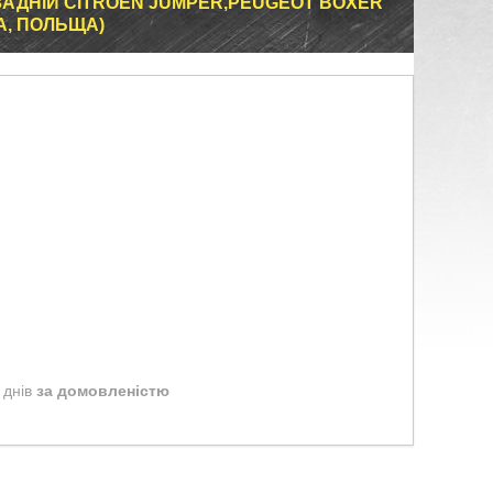
ЗАДНІЙ CITROEN JUMPER,PEUGEOT BOXER
, ПОЛЬЩА)
 днів
за домовленістю