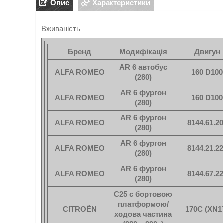
Опис
Характеристики
Вживаність
Бренд
Модифікація
Двигун
AR 6 автобус
ALFA ROMEO
160 D100
(280)
AR 6 фургон
ALFA ROMEO
160 D100
(280)
AR 6 фургон
ALFA ROMEO
8144.61.2
(280)
AR 6 фургон
ALFA ROMEO
8144.21.2
(280)
AR 6 фургон
ALFA ROMEO
8144.67.2
(280)
C25 c бортовою
платформою/
CITROËN
170C (XN1
ходова частина