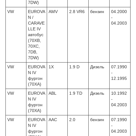
7DW)
VW
EUROVA
AMV
2.8 VR6
бензин
04.2000
N /
-
CARAVE
04.2003
LLE IV
автобус
(70XB,
70XC,
7DB,
7DW)
VW
EUROVA
1X
1.9 D
Дизель
07.1990
N IV
-
фургон
12.1995
(70XA)
VW
EUROVA
ABL
1.9 TD
Дизель
10.1992
N IV
-
фургон
04.2003
(70XA)
VW
EUROVA
AAC
2.0
бензин
07.1990
N IV
-
фургон
04.2003