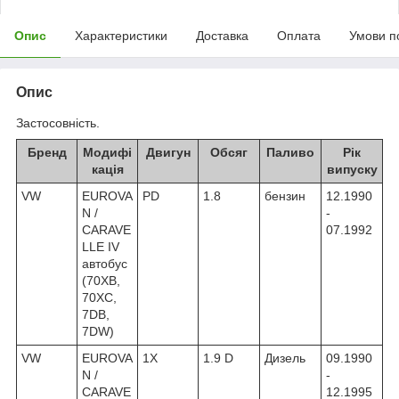
Опис
Характеристики
Доставка
Оплата
Умови п
Опис
Застосовність.
Бренд
Модифі
Двигун
Обсяг
Паливо
Рік
кація
випуску
VW
EUROVA
PD
1.8
бензин
12.1990
N /
-
CARAVE
07.1992
LLE IV
автобус
(70XB,
70XC,
7DB,
7DW)
VW
EUROVA
1X
1.9 D
Дизель
09.1990
N /
-
CARAVE
12.1995