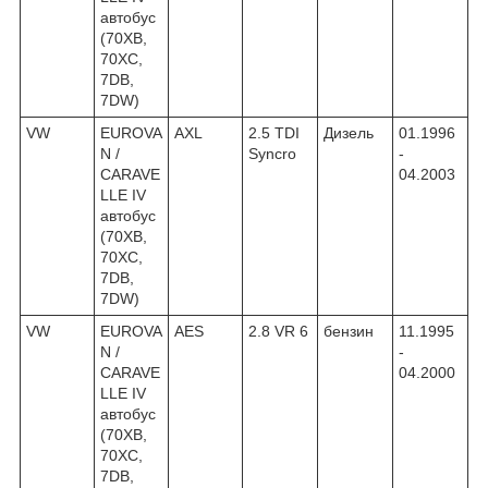
автобус
(70XB,
70XC,
7DB,
7DW)
VW
EUROVA
AXL
2.5 TDI
Дизель
01.1996
N /
Syncro
-
CARAVE
04.2003
LLE IV
автобус
(70XB,
70XC,
7DB,
7DW)
VW
EUROVA
AES
2.8 VR 6
бензин
11.1995
N /
-
CARAVE
04.2000
LLE IV
автобус
(70XB,
70XC,
7DB,