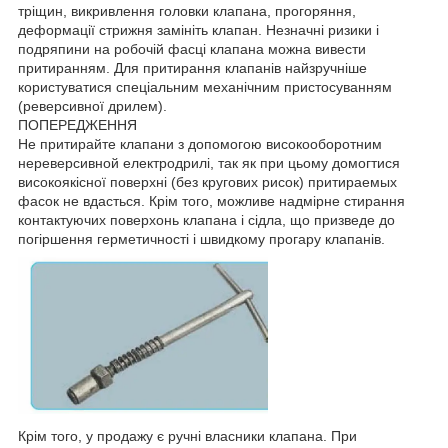
тріщин, викривлення головки клапана, прогоряння,
деформації стрижня замініть клапан. Незначні ризики і
подряпини на робочій фасці клапана можна вивести
притиранням. Для притирання клапанів найзручніше
користуватися спеціальним механічним пристосуванням
(реверсивної дрилем).
ПОПЕРЕДЖЕННЯ
Не притирайте клапани з допомогою високооборотним
нереверсивной електродрилі, так як при цьому домогтися
високоякісної поверхні (без кругових рисок) притираемых
фасок не вдасться. Крім того, можливе надмірне стирання
контактуючих поверхонь клапана і сідла, що призведе до
погіршення герметичності і швидкому прогару клапанів.
Крім того, у продажу є ручні власники клапана. При