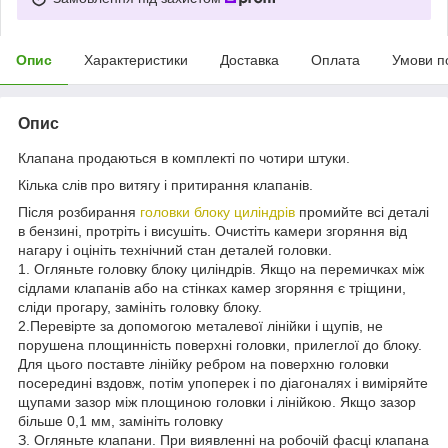
Опис
Характеристики
Доставка
Оплата
Умови п
Опис
Клапана продаються в комплекті по чотири штуки.
Кілька слів про витягу і притирання клапанів.
Після розбирання
головки блоку циліндрів
промийте всі деталі
в бензині, протріть і висушіть. Очистіть камери згоряння від
нагару і оцініть технічний стан деталей головки.
1. Огляньте головку блоку циліндрів. Якщо на перемичках між
сідлами клапанів або на стінках камер згоряння є тріщини,
сліди прогару, замініть головку блоку.
2.Перевірте за допомогою металевої лінійки і щупів, не
порушена площинність поверхні головки, прилеглої до блоку.
Для цього поставте лінійку ребром на поверхню головки
посередині вздовж, потім упоперек і по діагоналях і виміряйте
щупами зазор між площиною головки і лінійкою. Якщо зазор
більше 0,1 мм, замініть головку
З. Огляньте клапани. При виявленні на робочій фасці клапана