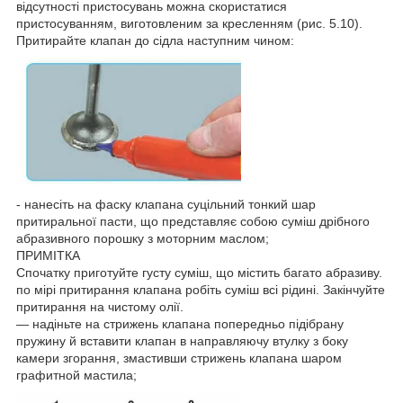
відсутності пристосувань можна скористатися
пристосуванням, виготовленим за кресленням (рис. 5.10).
Притирайте клапан до сідла наступним чином:
- нанесіть на фаску клапана суцільний тонкий шар
притиральної пасти, що представляє собою суміш дрібного
абразивного порошку з моторним маслом;
ПРИМІТКА
Спочатку приготуйте густу суміш, що містить багато абразиву.
по мірі притирання клапана робіть суміш всі рідині. Закінчуйте
притирання на чистому олії.
― надіньте на стрижень клапана попередньо підібрану
пружину й вставити клапан в направляючу втулку з боку
камери згорання, змастивши стрижень клапана шаром
графитной мастила;