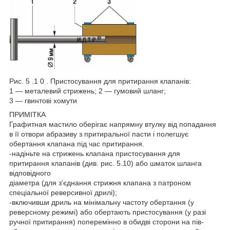
Рис. 5 .1 0 . Пристосування для притирання клапанів:
1 ― металевий стрижень; 2 ― гумовий шланг;
3 ― гвинтові хомути
ПРИМІТКА
Графитная мастило оберігає напрямну втулку від попадання
в її отвори абразиву з притиральної пасти і полегшує
обертання клапана під час притирання.
-надіньте на стрижень клапана пристосування для
притирання клапанів (див. рис. 5.10) або шматок шланга
відповідного
діаметра (для з'єднання стрижня клапана з патроном
спеціальної реверсивної дрилі);
-включивши дриль на мінімальну частоту обертання (у
реверсному режимі) або обертають пристосування (у разі
ручної притирання) поперемінно в обидві сторони на пів-