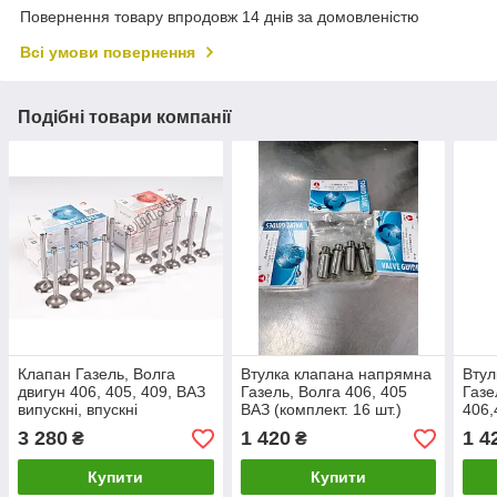
Повернення товару впродовж 14 днів за домовленістю
Всі умови повернення
Подібні товари компанії
Клапан Газель, Волга
Втулка клапана напрямна
Втул
двигун 406, 405, 409, ВАЗ
Газель, Волга 406, 405
Газе
випускні, впускні
ВАЗ (комплект. 16 шт.)
406,
(комплект16шт)
(AMP, Польща)
шт) 
3 280
1 420
1 4
₴
₴
(виробництво AMP)
Купити
Купити