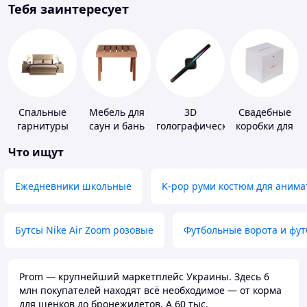
Тебя заинтересует
Спальные
Мебель для
3D
Свадебные
гарнитуры
саун и бань
голографические
коробки для
устройства
денег
Что ищут
Ежедневники школьные
K-pop руми костюм для анима
Бутсы Nike Air Zoom розовые
Футбольные ворота и фу
Prom — крупнейший маркетплейс Украины. Здесь 6
млн покупателей находят всё необходимое — от корма
для щенков до бронежилетов. А 60 тыс.