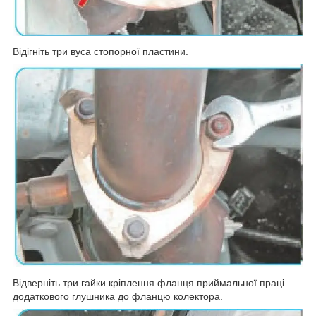
Відігніть три вуса стопорної пластини.
Відверніть три гайки кріплення фланця приймальної праці
додаткового глушника до фланцю колектора.