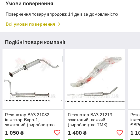
Умови повернення
Повернення товару впродовж 14 днів за домовленістю
Всі умови повернення
Подібні товари компанії
Резонатор ВАЗ 21082
Резонатор ВАЗ 21213
Резо
інжектор Євро-1,
закатаний, важкий
інже
закатаний (виробництво
(виробництво ТМК)
ЄВРО
ТМК)
Укра
1 050
1 400
1 1
₴
₴