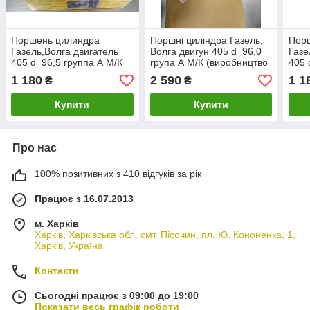
Поршень цилиндра
Поршні циліндра Газель,
Пор
Газель,Волга двигатель
Волга двигун 405 d=96,0
Газе
405 d=96,5 группа А М/К
група А М/К (виробництво
405 
(производство ЗМЗ)
AMP, Польша)
(про
1 180
2 590
1 1
₴
₴
Купити
Купити
Про нас
100% позитивних з 410 відгуків за рік
Працює з 16.07.2013
м. Харків
Харків, Харківська обл. смт. Пісочин, пл. Ю. Кононенка, 1,
Харків, Україна
Контакти
Сьогодні працює з 09:00 до 19:00
Показати весь графік роботи