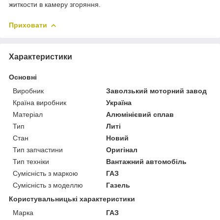
житкости в камеру згоряння.
Приховати
Характеристики
Основні
Виробник
Заволзький моторний завод
Країна виробник
Україна
Матеріал
Алюмінієвий сплав
Тип
Литі
Стан
Новий
Тип запчастини
Оригінал
Тип техніки
Вантажний автомобіль
Сумісність з маркою
ГАЗ
Сумісність з моделлю
Газель
Користувальницькі характеристики
Марка
ГАЗ