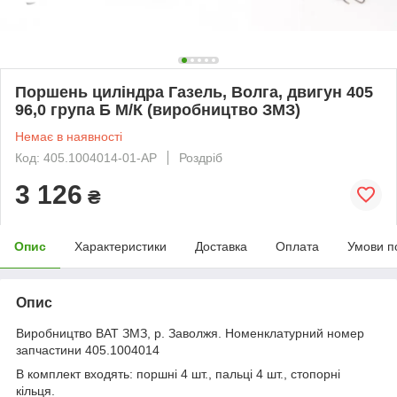
Поршень циліндра Газель, Волга, двигун 405
96,0 група Б М/К (виробництво ЗМЗ)
Немає в наявності
Код: 405.1004014-01-АР
Роздріб
3 126
₴
Опис
Характеристики
Доставка
Оплата
Умови п
Опис
Виробництво ВАТ ЗМЗ, р. Заволжя. Номенклатурний номер
запчастини 405.1004014
В комплект входять: поршні 4 шт., пальці 4 шт., стопорні
кільця.