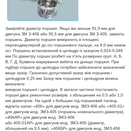
Заміряйте діаметр поршня. Якщо він менше 91,9 мм для
двигуна ЗМ З-406 або 95,5 мм для двигуна ЗМ З-405, замініть
поршень. Діаметр поршня вимірюють в площині,
перпендикулярній до осі поршневого пальця, на 8,0 мм нижче
осі. Поршень встановлений в циліндрі із зазором 0,024-0,048
мм По діаметру поршні розбиті на п'ять розмірних груп: А, Б,
В, Г, Д. Буквена маркування вибита на днище поршня. При
підборі поршня до циліндра потрібно забезпечити зазначений
вище зазор. Гранично допустимий зазор між поршнем і
циліндром 0,25 мм Зазор між поршнем і циліндром можна
визначити
виміром поршня і циліндра. В запасні частини постачають
поршні двох ремонтних розмірів: з збільшеним на 0,5 або 1,0
мм діаметром. На одній з бобышек під поршневий палець
відлита напис «406» для двигунів мод. ЗМЗ-406 або «405-01»
для двигунів мод. ЗМЗ-405 (поршень номінального діаметра),
«406АР» для двигунів мод. ЗМЗ-406
або 405-01АР» для двигунів мод. ЗМЗ-405 (діаметр,
збільшений на 0,5 мм); «406БР» для двигунів мод. ЗМЗ-406