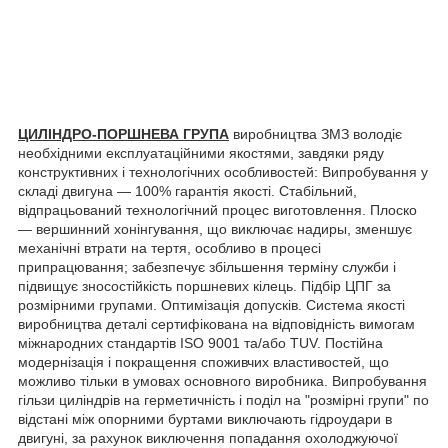
ЦИЛІНДРО-ПОРШНЕВА ГРУПА
виробництва ЗМЗ володіє
необхідними експлуатаційними якостями, завдяки ряду
конструктивних і технологічних особливостей: Випробування у
складі двигуна ― 100% гарантія якості. Стабільний,
відпрацьований технологічний процес виготовлення. Плоско
― вершинний хонінгування, що виключає надиры, зменшує
механічні втрати на тертя, особливо в процесі
припрацювання; забезпечує збільшення терміну служби і
підвищує зносостійкість поршневих кілець. Підбір ЦПГ за
розмірними групами. Оптимізація допусків. Система якості
виробництва деталі сертифікована на відповідність вимогам
міжнародних стандартів ISO 9001 та/або TUV. Постійна
модернізація і покращення споживчих властивостей, що
можливо тільки в умовах основного виробника. Випробування
гільзи циліндрів на герметичність і поділ на "розмірні групи" по
відстані між опорними буртами виключають гідроудари в
двигуні, за рахунок виключення попадання охолоджуючої