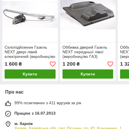
Склопідйомник Газель
Оббивка дверей Газель
Обби
NEXT двері лівий
NEXT передньої лівої
NEXT
електричний (виробництво
(виробництво ГАЗ)
(вир
ГАЗ)
1 600
1 200
1 3
₴
₴
Купити
Купити
Про нас
99% позитивних з 411 відгуків за рік
Працює з 16.07.2013
м. Харків
Харків, Харківська обл. смт. Пісочин, пл. Ю. Кононенка, 1,