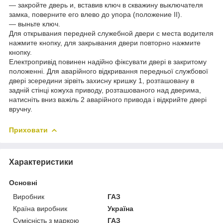
― закройте дверь и, вставив ключ в скважину выключателя
замка, поверните его влево до упора (положение II).
― выньте ключ.
Для открывания передней служебной двери с места водителя
нажмите кнопку, для закрывания двери повторно нажмите
кнопку.
Електропривід повинен надійно фіксувати двері в закритому
положенні. Для аварійного відкривання передньої службової
двері зсередини зірвіть захисну кришку 1, розташовану в
задній стінці кожуха приводу, розташованого над дверима,
натисніть вниз важіль 2 аварійного привода і відкрийте двері
вручну.
Приховати
Характеристики
Основні
Виробник
ГАЗ
Країна виробник
Україна
Сумісність з маркою
ГАЗ