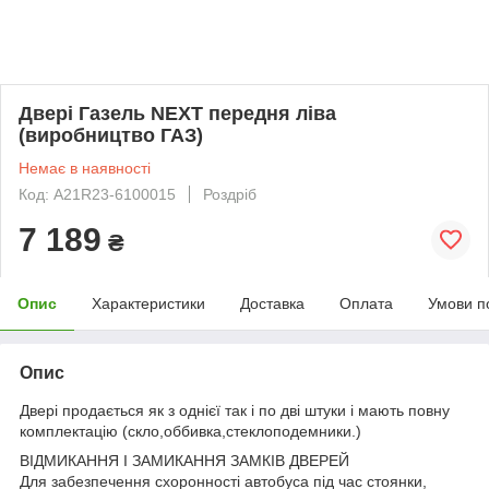
Двері Газель NEXT передня ліва
(виробництво ГАЗ)
Немає в наявності
Код: A21R23-6100015
Роздріб
7 189
₴
Опис
Характеристики
Доставка
Оплата
Умови п
Опис
Двері продається як з однієї так і по дві штуки і мають повну
комплектацію (скло,оббивка,стеклоподемники.)
ВІДМИКАННЯ І ЗАМИКАННЯ ЗАМКІВ ДВЕРЕЙ
Для забезпечення схоронності автобуса під час стоянки,