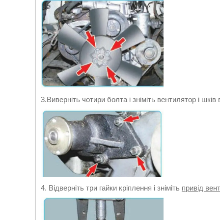
3.Виверніть чотири болта і зніміть вентилятор і шків
4. Відверніть три гайки кріплення і зніміть
привід вен