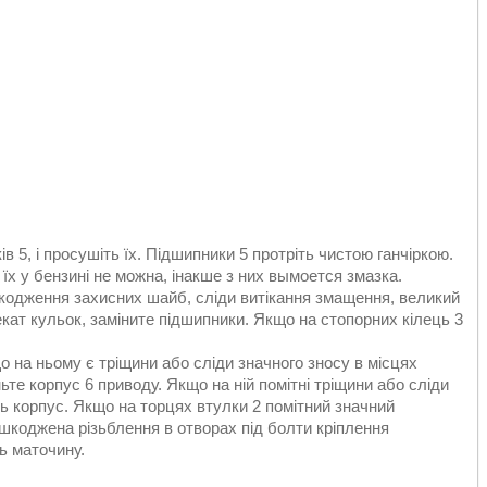
в 5, і просушіть їх. Підшипники 5 протріть чистою ганчіркою.
їх у бензині не можна, інакше з них вымоется змазка.
кодження захисних шайб, сліди витікання змащення, великий
кат кульок, заміните підшипники. Якщо на стопорних кілець 3
що на ньому є тріщини або сліди значного зносу в місцях
ьте корпус 6 приводу. Якщо на ній помітні тріщини або сліди
ть корпус. Якщо на торцях втулки 2 помітний значний
ошкоджена різьблення в отворах під болти кріплення
ть маточину.