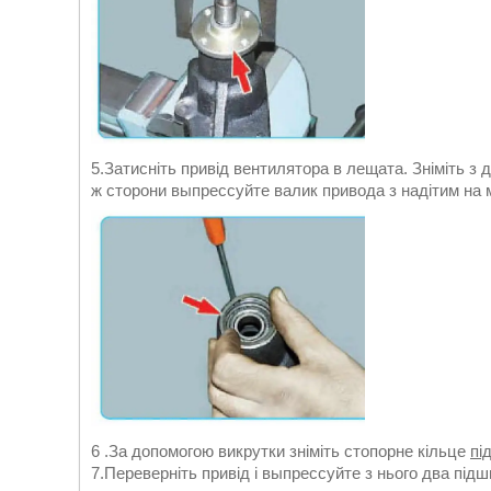
5.Затисніть привід вентилятора в лещата. Зніміть з 
ж сторони выпрессуйте валик привода з надітим на 
6 .За допомогою викрутки зніміть стопорне кільце
пі
7.Переверніть привід і выпрессуйте з нього два підши