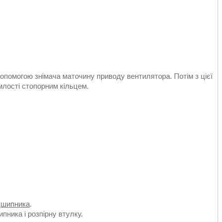
допомогою знімача маточину приводу вентилятора. Потім з цієї
млості стопорним кільцем.
дшипника
.
пника і розпірну втулку.