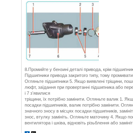
8.Промийте у бензині деталі привода, крім підшипникі
Підшипники привода закритого типу, тому промивати 
Огляньте підшипники 5. Якщо виявлені тріщини, пош
люфт, заїдання при провертанні підшипника або пере
і 7 з'явилися
тріщини, їх потрібно замінити. Огляньте валик 1. Як
посадки підшипників, валик потрібно замінити. Оглян
значного зносу в місцях посадки підшипників, заміні
знос, втулку замініть. Огляньте маточину 4. Якщо п
вентилятора і шківа, відновіть різьблення або заміні