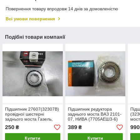
Повернення товару впродовж 14 днів за домовленістю
Всі умови повернення
Подібні товари компанії
Підшипник 27607(32307В)
Підшипник редуктора
Під
провідної шестерні
заднього моста ВАЗ 2101-
(323
заднього моста Газель,
07, НИВА (7705АЕШ3-6)
мост
Волга, УАЗ (виробництво
(виробництво Волзький
Волг
250
389
990
₴
₴
СПЗ-9, АП)
стандарт.VPZ)
Купити
Купити