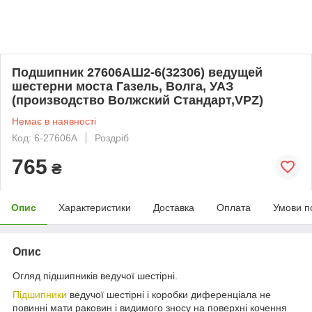
Подшипник 27606АШ2-6(32306) ведущей
шестерни моста Газель, Волга, УАЗ
(производство Волжский Стандарт,VPZ)
Немає в наявності
Код: 6-27606А
Роздріб
765
₴
Опис
Характеристики
Доставка
Оплата
Умови п
Опис
Огляд підшипників ведучої шестірні.
Підшипники
ведучої шестірні і коробки диференціала не
повинні мати раковин і видимого зносу на поверхні кочення