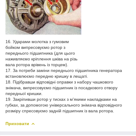
16. Ударами молотка з гумовим
бойком випресовуємо ротор з
переднього підшипника (для цього
наживляємо кріплення шківа на різь
вала ротора врівень із торцем).
17. За потреби заміни переднього підшипника генератора
встановлюємо передню кришку в лещаті.
18. Підібравши відповідні оправки з набору чашкового
знімача, випресовуємо підшипник із посадкового отвору
передньої кришки.
19. Закріпивши ротор у тисках з м'якими накладками на
губках, за допомогою універсального знімача відповідного
розміру спресовуємо задній підшипник із вала ротора.
Приховати