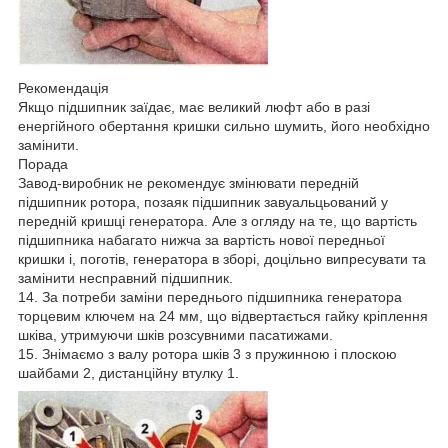
Рекомендація
Якщо підшипник заїдає, має великий люфт або в разі
енергійного обертання кришки сильно шумить, його необхідно
замінити.
Порада
Завод-виробник не рекомендує змінювати передній
підшипник ротора, позаяк підшипник завуальцьований у
передній кришці генератора. Але з огляду на те, що вартість
підшипника набагато нижча за вартість нової передньої
кришки і, поготів, генератора в зборі, доцільно випресувати та
замінити несправний підшипник.
14. За потреби заміни переднього підшипника генератора
торцевим ключем на 24 мм, що відвертається гайку кріплення
шківа, утримуючи шків розсувними пасатижами.
15. Знімаємо з валу ротора шків 3 з пружинною і плоскою
шайбами 2, дистанційну втулку 1.