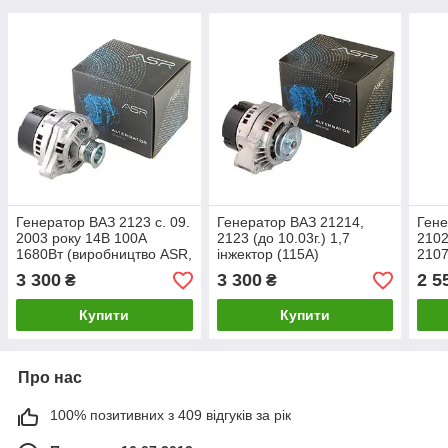
Генератор ВАЗ 2123 с. 09.
Генератор ВАЗ 21214,
Гене
2003 року 14В 100А
2123 (до 10.03г.) 1,7
2102
1680Вт (виробництво ASR,
інжектор (115A)
2107
Чехія)
(виробництво ASR, Чехія)
(вир
3 300
3 300
2 5
₴
₴
Купити
Купити
Про нас
100% позитивних з 409 відгуків за рік