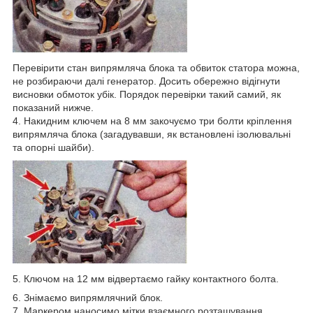
Перевірити стан випрямляча блока та обвиток статора можна,
не розбираючи далі генератор. Досить обережно відігнути
висновки обмоток убік. Порядок перевірки такий самий, як
показаний нижче.
4. Накидним ключем на 8 мм закочуємо три болти кріплення
випрямляча блока (загадувавши, як встановлені ізолювальні
та опорні шайби).
5. Ключом на 12 мм відвертаємо гайку контактного болта.
6. Знімаємо випрямлячний блок.
7. Маркером наносимо мітки взаємного розташування