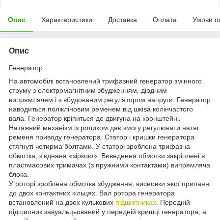
Опис
Характеристики
Доставка
Оплата
Умови п
Опис
Генератор
На автомобілі встановлений трифазний генератор змінного
струму з електромагнітним збудженням, діодним
випрямлячем і з вбудованим регулятором напруги. Генератор
наводиться полікліновим ременем від шківа колінчастого
вала. Генератор кріпиться до двигуна на кронштейні.
Натяжний механізм із роликом дає змогу регулювати натяг
ременя приводу генератора. Статор і кришки генератора
стягнуті чотирма болтами. У статорі зроблена трифазна
обмотка, з'єднана «зіркою». Виведення обмотки закріплені в
пластмасових тримачах (з пружними контактами) випрямляча
блока.
У роторі зроблена обмотка збудження, висновки якої припаяні
до двох контактних кільцях. Вал ротора генератора
встановлений на двох кулькових
підшипниках
. Передній
підшипник завуальцьований у передній кришці генератора, а