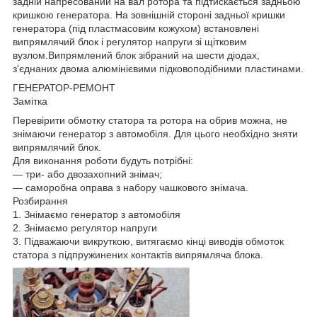
задній напресований на вал ротора та підтискається задньою
кришкою генератора. На зовнішній стороні задньої кришки
генератора (під пластмасовим кожухом) встановлені
випрямлячий блок і регулятор напруги зі щітковим
вузлом.Випрямлений блок зібраний на шести діодах,
з'єднаних двома алюмінієвими підковоподібними пластинами.
ГЕНЕРАТОР-РЕМОНТ
Замітка
Перевірити обмотку статора та ротора на обрив можна, не
знімаючи генератор з автомобіля. Для цього необхідно зняти
випрямлячий блок.
Для виконання роботи будуть потрібні:
— три- або двозахопний знімач;
— саморобна оправа з набору чашкового знімача.
Розбирання
1. Знімаємо генератор з автомобіля
2. Знімаємо регулятор напруги
3. Підважаючи викруткою, витягаємо кінці виводів обмоток
статора з підпружинених контактів випрямляча блока.