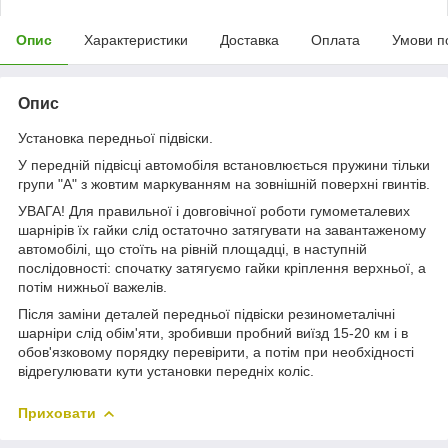
Опис
Характеристики
Доставка
Оплата
Умови п
Опис
Установка передньої підвіски.
У передній підвісці автомобіля встановлюється пружини тільки
групи "А" з жовтим маркуванням на зовнішній поверхні гвинтів.
УВАГА! Для правильної і довговічної роботи гумометалевих
шарнірів їх гайки слід остаточно затягувати на завантаженому
автомобілі, що стоїть на рівній площадці, в наступній
послідовності: спочатку затягуємо гайки кріплення верхньої, а
потім нижньої важелів.
Після заміни деталей передньої підвіски резинометалічні
шарніри слід обім'яти, зробивши пробний виїзд 15-20 км і в
обов'язковому порядку перевірити, а потім при необхідності
відрегулювати кути установки передніх коліс.
Приховати