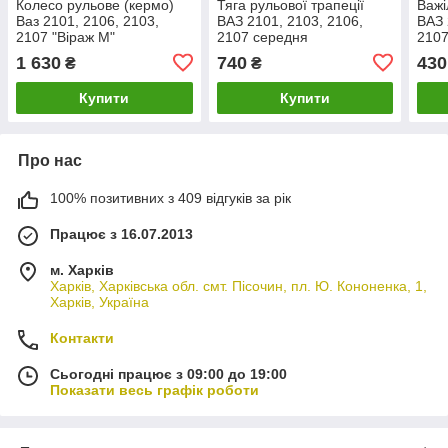
Колесо рульове (кермо)
Тяга рульової трапеції
Важі
Ваз 2101, 2106, 2103,
ВАЗ 2101, 2103, 2106,
ВАЗ 
2107 "Віраж М"
2107 середня
2107
(виробництво Pegas)
(виробництво ASR
ASR,
1 630
740
430
₴
₴
EXTREME, Чехія)
Купити
Купити
Про нас
100% позитивних з 409 відгуків за рік
Працює з 16.07.2013
м. Харків
Харків, Харківська обл. смт. Пісочин, пл. Ю. Кононенка, 1,
Харків, Україна
Контакти
Сьогодні працює з 09:00 до 19:00
Показати весь графік роботи