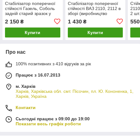
Стабілізатор поперечної
Стабілізатор поперечної
Стій
стійкості Газель, Соболь
стійкості ВАЗ 2110, 2112 в
2110
задній старий зразок у
зборі (виробництво
2 шт
зборі
Riginal)
2 150
1 430
550
₴
₴
Купити
Купити
Про нас
100% позитивних з 410 відгуків за рік
Працює з 16.07.2013
м. Харків
Харків, Харківська обл. смт. Пісочин, пл. Ю. Кононенка, 1,
Харків, Україна
Контакти
Сьогодні працює з 09:00 до 19:00
Показати весь графік роботи