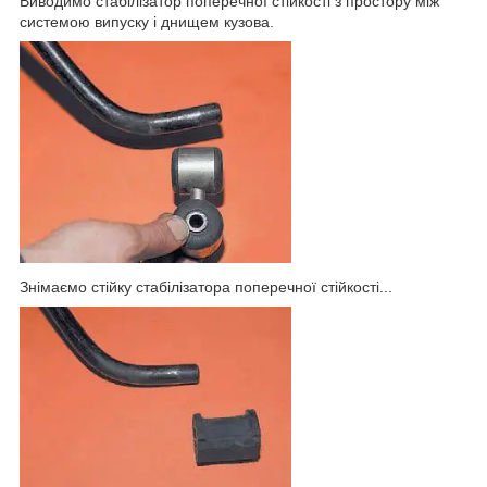
Виводимо стабілізатор поперечної стійкості з простору між
системою випуску і днищем кузова.
Знімаємо стійку стабілізатора поперечної стійкості...