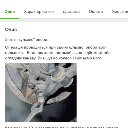
Опис
Характеристики
Доставка
Оплата
Умови п
Опис
Зняття кульової опори.
Операція проводиться при заміні кульової опори або її
пильовика. Встановлюємо автомобіль на підйомник або
оглядову канаву. Вивішуємо колесо і знімаємо його.
Ключем "на 19" відвертаємо гайку кріплення кульової опори