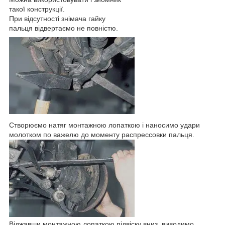
такої конструкції.
При відсутності знімача гайку
пальця відвертаємо не повністю.
Створюємо натяг монтажною лопаткою і наносимо удари
молотком по важелю до моменту распрессовки пальця.
Віджавши монтажною лопаткою підвіску вниз, виводимо