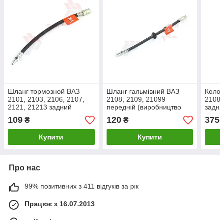
Шланг тормозной ВАЗ
Шланг гальмівний ВАЗ
Коло
2101, 2103, 2106, 2107,
2108, 2109, 21099
2108
2121, 21213 задний
передній (виробництво
задн
(производство K&K
K&K Premium)
(вир
109
120
375
₴
₴
Premium, Венгрия)
Прес
Купити
Купити
Про нас
99% позитивних з 411 відгуків за рік
Працює з 16.07.2013