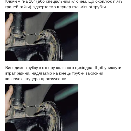
Ключем "на 10" (або спеціальним ключем, що охоплює п'ять
граней гайки) відвертаємо штуцер гальмівної трубки.
Виводимо трубку з отвору колісного циліндра. Щоб уникнути
втрат рідини, надягаємо на кінець трубки захисний
ковпачок штуцера прокачування.