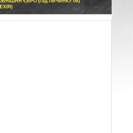
ЗОВНІШНЯ ЄВРО (ПІД ЛИЧИНКУ 06)
ЕХІЯ)