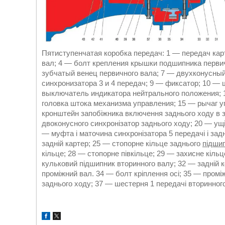
Пятиступенчатая коробка передач: 1 ― передач ка
вал; 4 ― болт крепления крышки подшипника первич
зубчатый венец первичного вала; 7 ― двухконусный
синхронизатора 3 и 4 передач; 9 ― фиксатор; 10 ―
выключатель индикатора нейтрального положения; 
головка штока механизма управления; 15 ― рычаг у
кронштейн запобіжника включення заднього ходу в з
двоконусного синхронізатор заднього ходу; 20 ― ущ
― муфта і маточина синхронізатора 5 передачі і зад
задній картер; 25 ― стопорне кільце заднього
підши
кільце; 28 ― стопорне півкільце; 29 ― захисне кіль
кульковий підшипник вторинного валу; 32 ― задній 
проміжний вал. 34 ― болт кріплення осі; 35 ― промі
заднього ходу; 37 ― шестерня 1 передачі вторинного