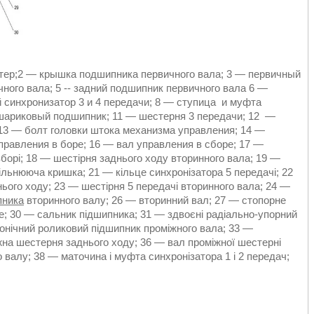
ртер;2 ― крышка подшипника первичного вала; 3 ― первичный
ного вала; 5 -- задний подшипник первичного вала 6 ―
 синхронизатор 3 и 4 передачи; 8 ― ступица и муфта
 шариковый подшипник; 11 ― шестерня 3 передачи; 12 ―
13 ― болт головки штока механизма управления; 14 ―
правления в боре; 16 ― вал управления в сборе; 17 ―
борі; 18 ― шестірня заднього ходу вторинного вала; 19 ―
ільнююча кришка; 21 ― кільце синхронізатора 5 передачі; 22
нього ходу; 23 ― шестірня 5 передачі вторинного вала; 24 ―
пника
вторинного валу; 26 ― вторинний вал; 27 ― стопорне
це; 30 ― сальник підшипника; 31 ― здвоєні радіально-упорний
конічний роликовий підшипник проміжного вала; 33 ―
жна шестерня заднього ходу; 36 ― вал проміжної шестерні
 валу; 38 ― маточина і муфта синхронізатора 1 і 2 передач;