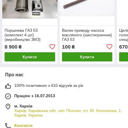
Поршнева ГАЗ 53
Валик приводу насоса
Цилі
(комплект 4 шт)
масляного (шестигранник)
голо
(виробництво ЗМЗ)
ГАЗ 53
секц
зраз
8 900
100
670
₴
₴
Прес
Купити
Купити
Про нас
100% позитивних з 410 відгуків за рік
Працює з 16.07.2013
м. Харків
Харків, Харківська обл. смт. Пісочин, пл. Ю. Кононенка, 1,
Харків, Україна
Контакти