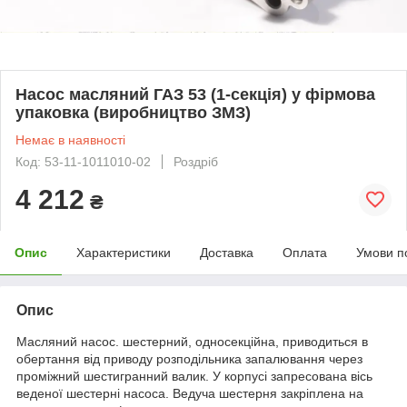
Насос масляний ГАЗ 53 (1-секція) у фірмова
упаковка (виробництво ЗМЗ)
Немає в наявності
Код: 53-11-1011010-02
Роздріб
4 212
₴
Опис
Характеристики
Доставка
Оплата
Умови п
Опис
Масляний насос. шестерний, односекційна, приводиться в
обертання від приводу розподільника запалювання через
проміжний шестигранний валик. У корпусі запресована вісь
веденої шестерні насоса. Ведуча шестерня закріплена на