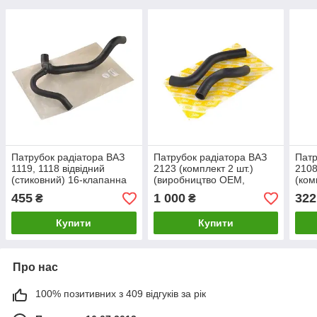
Патрубок радіатора ВАЗ
Патрубок радіатора ВАЗ
Патр
1119, 1118 відвідний
2123 (комплект 2 шт.)
2108
(стиковний) 16-клапанна
(виробництво OEM,
(ком
(ASR, Чехія)
Корея)
(пр.
455
1 000
322
₴
₴
Купити
Купити
Про нас
100% позитивних з 409 відгуків за рік