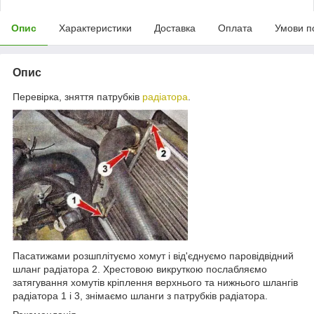
Опис
Характеристики
Доставка
Оплата
Умови п
Опис
Перевірка, зняття патрубків
радіатора
.
Пасатижами розшплітуємо хомут і від'єднуємо паровідвідний
шланг радіатора 2. Хрестовою викруткою послабляємо
затягування хомутів кріплення верхнього та нижнього шлангів
радіатора 1 і 3, знімаємо шланги з патрубків радіатора.