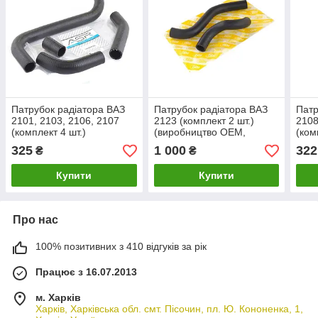
Патрубок радіатора ВАЗ
Патрубок радіатора ВАЗ
Патр
2101, 2103, 2106, 2107
2123 (комплект 2 шт.)
2108
(комплект 4 шт.)
(виробництво OEM,
(ком
алюмінієвий (ASR, Чехія)
Корея)
(пр.
325
1 000
322
₴
₴
Купити
Купити
Про нас
100% позитивних з 410 відгуків за рік
Працює з 16.07.2013
м. Харків
Харків, Харківська обл. смт. Пісочин, пл. Ю. Кононенка, 1,