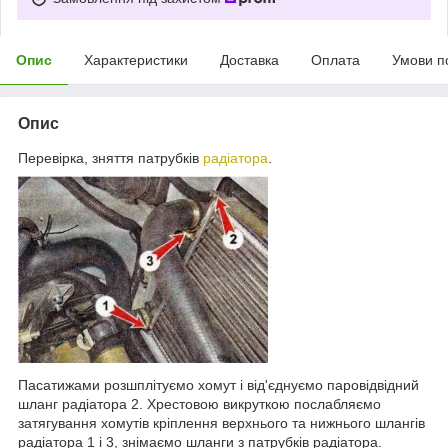
Опис
Характеристики
Доставка
Оплата
Умови п
Опис
Перевірка, зняття патрубків
радіатора
.
Пасатижами розшплітуємо хомут і від'єднуємо паровідвідний
шланг радіатора 2. Хрестовою викруткою послабляємо
затягування хомутів кріплення верхнього та нижнього шлангів
радіатора 1 і 3, знімаємо шланги з патрубків радіатора.