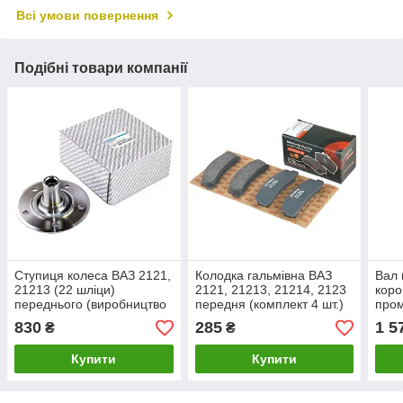
Всі умови повернення
Подібні товари компанії
Ступиця колеса ВАЗ 2121,
Колодка гальмівна ВАЗ
Вал 
21213 (22 шліци)
2121, 21213, 21214, 2123
коро
переднього (виробництво
передня (комплект 4 шт.)
пром
ASR, Чехія)
(виробництво ASR
Чехи
830
285
1 5
₴
₴
EXTREME)
Купити
Купити