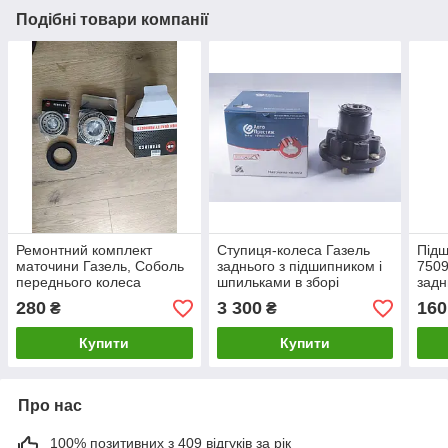
Подібні товари компанії
Ремонтний комплект
Ступиця-колеса Газель
Під
маточини Газель, Соболь
заднього з підшипником і
7509
переднього колеса
шпильками в зборі
задн
(підшипник 2 шт, сальник)
(виробництво Авто
КПП 
280
3 300
160
₴
₴
(виробництво АП)
Престиж)
Сам
Купити
Купити
Про нас
100% позитивних з 409 відгуків за рік