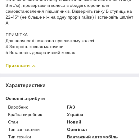
8 кгс'м), провертаючи колесо в обидві сторони для
самовстановлення підшипників. Відверніть гайку Б ступиць на
22-45° (не більше ніж на одну проріз гайки) і встановіть шплінт
А.
ПРИМІТКА
Для наочності показано при знятому колесі.
4.Загорніть ковпак маточини
5.Встановіть декоративний ковпак
Приховати
Характеристики
Основні атрибути
Виробник
ГАЗ
Країна виробник
Україна
Стан
Новий
Тип запчастини
Оригінал
Тип техніки
Вантажний автомобіль