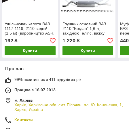
Ущільнювач капота ВАЗ
Глушник основний ВАЗ
Муфт
1117-1119, 2110 задній
2110 "Богдан" 1,6 л,
ВАЗ 
(1,5 м) (виробництво ASR,
західною, еліпс, важку
пере
Чехія)
(виробництво ТМК)
(вир
192
1 220
440
₴
₴
Толь
Купити
Купити
Про нас
99% позитивних з 411 відгуків за рік
Працює з 16.07.2013
м. Харків
Харків, Харківська обл. смт. Пісочин, пл. Ю. Кононенка, 1,
Харків, Україна
Контакти