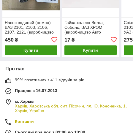
Насос водяний (помпа)
Гайка-колеса Волга,
Свіч
ВАЗ 2101, 2103, 2106,
Соболь, ВАЗ ХРОМ
2101
2107, 2121 (виробництво
(виробництво Авто
УАЗ 
Авто Престиж)
Престиж)
1,0)
450
17
275
₴
₴
Енге
Купити
Купити
Про нас
99% позитивних з 411 відгуків за рік
Працює з 16.07.2013
м. Харків
Харків, Харківська обл. смт. Пісочин, пл. Ю. Кононенка, 1,
Харків, Україна
Контакти
Сьогодні працює з 09:00 до 19:00