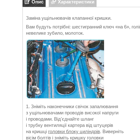
Опис
Характеристики
Заміна ущільнювачів клапанної кришки.
Вам будуть потрібні: шестигранний ключ «на 6», голів
невелике зубило, молоток.
1. Зніміть наконечники свічок запалювання
з ущільнювачами проводів високої напруги
і проводами. Від'єднайте шланг
і трубку вентиляції картера від штуцерів
на кришці
головки блоку циліндрів
. Виверніть
вісім болтів і зніміть кришку головки