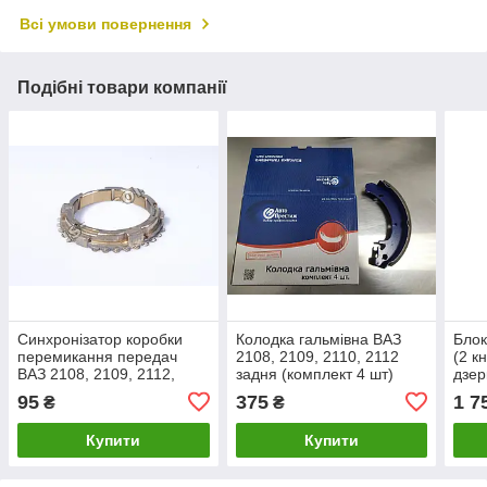
Всі умови повернення
Подібні товари компанії
Синхронізатор коробки
Колодка гальмівна ВАЗ
Блок
перемикання передач
2108, 2109, 2110, 2112
(2 к
ВАЗ 2108, 2109, 2112,
задня (комплект 4 шт)
дзер
2110, 2170, 2115 3 і 4
(виробництво Авто
1117
95
375
1 7
₴
₴
передачі
Престиж)
(вир
Купити
Купити