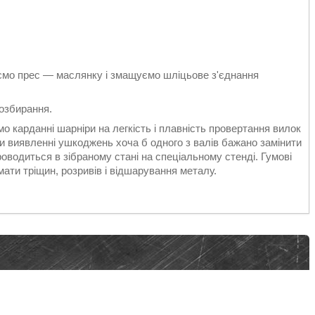
аємо прес ― маслянку і змащуємо шліцьове з'єднання
розбирання.
о карданні шарніри на легкість і плавність провертання вилок
ри виявленні ушкоджень хоча б одного з валів бажано замінити
роводиться в зібраному стані на спеціальному стенді. Гумові
мати тріщин, розривів і відшарування металу.