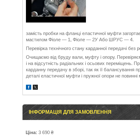
замість пробки на фланці еластичної муфти загорт
мастилом Фіоле ― 1, Фіоле ― 2У Або ШРУС ― 4.
Перевірка технічного стану карданної передачі без 
Очищаємо від бруду вали, муфту і опору. Перевіряєм
і на відсутність радіальних і осьових переміщень. П
карданну передачу в зборі, так як її балансування п
деталі еластичної муфти і пружної опори не повинні 
ІНФОРМАЦІЯ ДЛЯ ЗАМОВЛЕННЯ
Ціна:
3 690 ₴