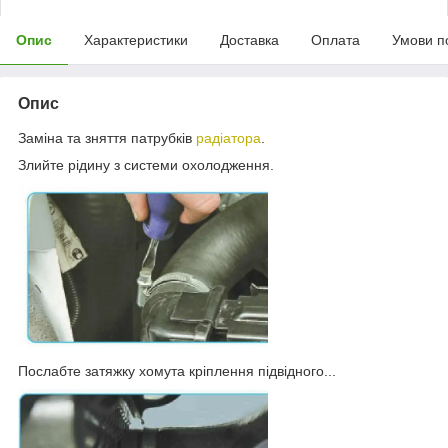
Опис
Характеристики
Доставка
Оплата
Умови п
Опис
Заміна та зняття патрубків
радіатора
.
Злийте рідину з системи охолодження.
Послабте затяжку хомута кріплення підвідного...