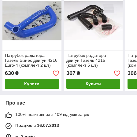
Патрубок радіатора
Патрубок радіатора
Патр
Газель Бізнес двигун 4216
двигун Газель 4215
Газе
Euro-4 (комплект 2 шт)
(комплект 5 шт)
(ком
силікон синій (пр-во Авто
(виробництво NIRTI)
(вир
630
367
306
₴
₴
Престиж)
Купити
Купити
Про нас
100% позитивних з 409 відгуків за рік
Працює з 16.07.2013
м. Харків