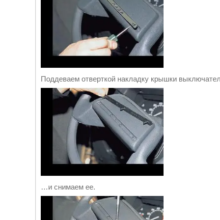
Поддеваем отверткой накладку крышки выключате
…и снимаем ее.