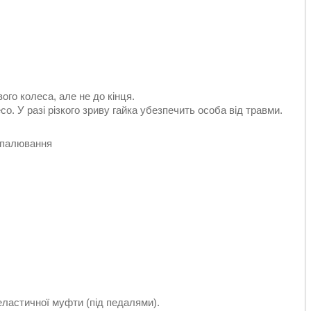
ого колеса, але не до кінця.
о. У разі різкого зриву гайка убезпечить особа від травми.
запалювання
ластичної муфти (під педалями).