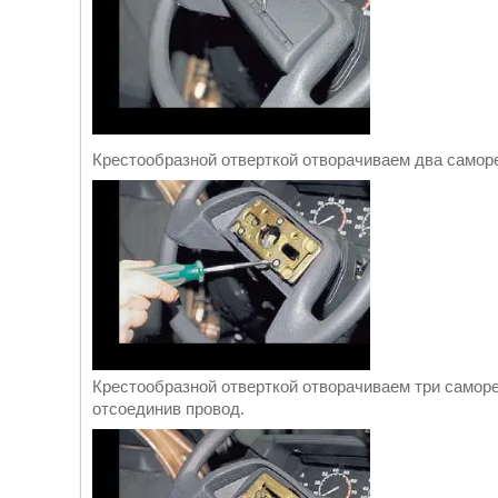
Крестообразной отверткой отворачиваем два самор
Крестообразной отверткой отворачиваем три саморез
отсоединив провод.