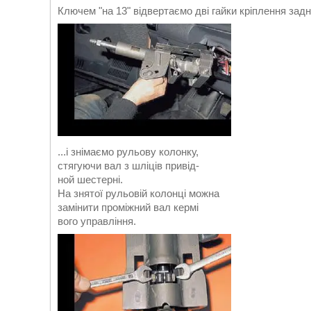
Ключем "на 13" відвертаємо дві гайки кріплення заднь
...і знімаємо рульову колонку,
стягуючи вал з шліців привід-
ной шестерні.
На знятої рульовій колонці можна
замінити проміжний вал кермі
вого управління.