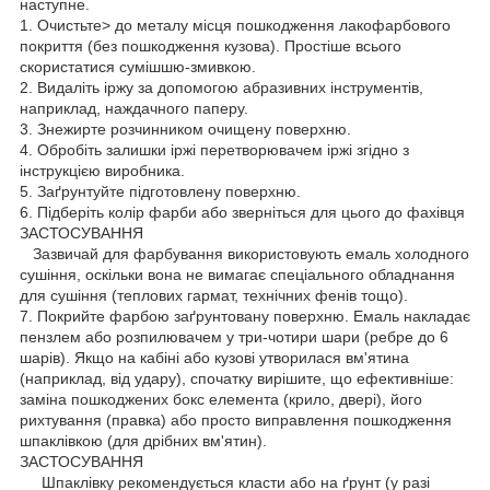
наступне.
1. Очистьте> до металу місця пошкодження лакофарбового
покриття (без пошкодження кузова). Простіше всього
скористатися сумішшю-змивкою.
2. Видаліть іржу за допомогою абразивних інструментів,
наприклад, наждачного паперу.
3. Знежирте розчинником очищену поверхню.
4. Обробіть залишки іржі перетворювачем іржі згідно з
інструкцією виробника.
5. Заґрунтуйте підготовлену поверхню.
6. Підберіть колір фарби або зверніться для цього до фахівця
ЗАСТОСУВАННЯ
Зазвичай для фарбування використовують емаль холодного
сушіння, оскільки вона не вимагає спеціального обладнання
для сушіння (теплових гармат, технічних фенів тощо).
7. Покрийте фарбою заґрунтовану поверхню. Емаль накладає
пензлем або розпилювачем у три-чотири шари (ребре до 6
шарів). Якщо на кабіні або кузові утворилася вм'ятина
(наприклад, від удару), спочатку вирішите, що ефективніше:
заміна пошкоджених бокс елемента (крило, двері), його
рихтування (правка) або просто виправлення пошкодження
шпаклівкою (для дрібних вм'ятин).
ЗАСТОСУВАННЯ
Шпаклівку рекомендується класти або на ґрунт (у разі