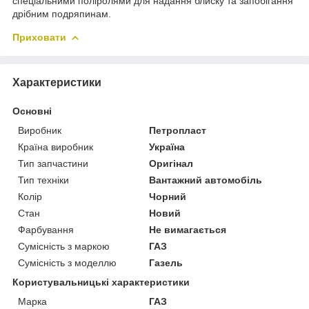
спеціальними поліролями для надання блиску та запобігання
дрібним подряпинам.
Приховати
Характеристики
Основні
Виробник
Петропласт
Країна виробник
Україна
Тип запчастини
Оригінал
Тип техніки
Вантажний автомобіль
Колір
Чорний
Стан
Новий
Фарбування
Не вимагається
Сумісність з маркою
ГАЗ
Сумісність з моделлю
Газель
Користувальницькі характеристики
Марка
ГАЗ