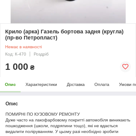
Крило (арка) Газель бортова задня (кругла)
(пр-во Петропласт)
Немає в наявності
Код: К-470
Роздріб
1 000
₴
Опис
Характеристики
Доставка
Оплата
Умови п
Опис
ПОМИРНІ ПО КУЗОВОМУ РЕМОНТУ
Дуже часто на лакофарбовому покритті автомобіля виникають
пошкодження (школи, подряпини тощо), які не вдається
видалити поліруванням. У цьому разі необхідно зробити