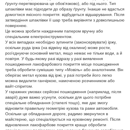
ґрунту-перетворювача це обов'язково), або під нього. Тип
шпаклівки має підходити до образу ґрунту. Інакше не вдасться
домогтися якісного покриття: відбудеться відшарування. Після
затвердіння шпаклівки її шар треба вирівняти з довколишньою
поверхнею.
Це можна зробити наждачним папером вручну або
спеціальним електроінструментом.
У всіх випадках необхідно зупинити (законсервувати) іржу,
оскільки руда іржа (на відміну від окалини) може рости,
роз'єднуючи основний метал, якщо немає не тільки води, а й
повітря. У будь-якому разі відразу у разі виявлення
пошкодження лакофарбового покриття місце пошкодження
треба обробити сумішшю типу «Мовіль» або аналогічним. Він
оберігає метал кузова від іржі, у разі потреби його легко
можна видалити ганчіркою, намоченою розчинником або
вайт-спіритом.
У гаражних умовах серйозні пошкодження (наприклад, після
аварії) дуже важко усунути, оскільки для цього потрібне
спеціальне обладнання (стапелі тощо), яке дає змогу
відновити правильну геометрію кузова та рами автомобіля.
Оскільки це обладнання дороге, радимо звернутися в
майстерню, що спеціалізується на кузовному ремонті. Після
відновлення лакофарбове покриття краще обробити