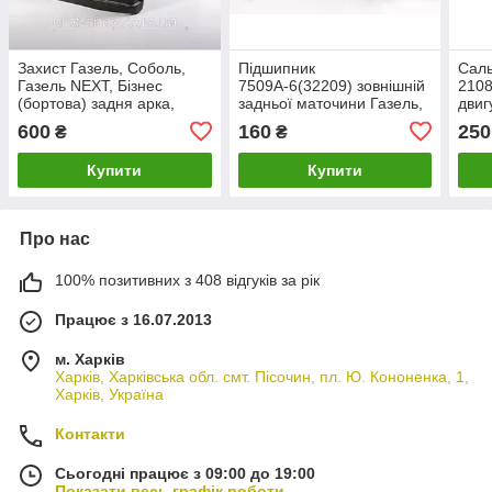
Захист Газель, Соболь,
Підшипник
Саль
Газель NEXT, Бізнес
7509А-6(32209) зовнішній
2108
(бортова) задня арка,
задньої маточини Газель,
двиг
квадратна (бризговик,
КПП ЗІЛ (пр-во SPZ р.
задн
600
160
250
₴
₴
крило)
Самара)
р. К
Купити
Купити
Про нас
100% позитивних з 408 відгуків за рік
Працює з 16.07.2013
м. Харків
Харків, Харківська обл. смт. Пісочин, пл. Ю. Кононенка, 1,
Харків, Україна
Контакти
Сьогодні працює з 09:00 до 19:00
Показати весь графік роботи