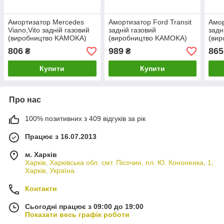
Амортизатор Mercedes
Амортизатор Ford Transit
Амор
Viano,Vito задній газовий
задній газовий
задн
(виробництво KAMOKA)
(виробництво KAMOKA)
(ви
806
989
865
₴
₴
Купити
Купити
Про нас
100% позитивних з 409 відгуків за рік
Працює з 16.07.2013
м. Харків
Харків, Харківська обл. смт. Пісочин, пл. Ю. Кононенка, 1,
Харків, Україна
Контакти
Сьогодні працює з 09:00 до 19:00
Показати весь графік роботи