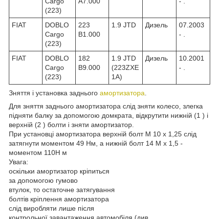
Cargo
A7.000
- .
(223)
FIAT
DOBLO
223
1.9 JTD
Дизель
07.2003
Cargo
B1.000
- .
(223)
FIAT
DOBLO
182
1.9 JTD
Дизель
10.2001
Cargo
B9.000
(223ZXE
- .
(223)
1A)
Зняття і установка заднього
амортизатора
.
Для зняття заднього амортизатора слід зняти колесо, злегка
підняти балку за допомогою домкрата, відкрутити нижній (1 ) і
верхній (2 ) болти і зняти амортизатор.
При установці амортизатора верхній болт М 10 х 1,25 слід
затягнути моментом 49 Нм, а нижній болт 14 М х 1,5 -
моментом 110Н м
Увага:
оскільки амортизатор кріпиться
за допомогою гумово
втулок, то остаточне затягування
болтів кріплення амортизатора
слід виробляти лише після
контрольної завантаження автомобіля (див.