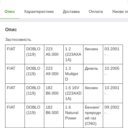
Опис
Характеристики
Доставка
Оплата
Умови п
Опис
Застосовність.
FIAT
DOBLO
223
1.2
бензин
03.2001
(119)
A5.000
(223AXA
- .
1A)
FIAT
DOBLO
223
1.3
Дизель
10.2005
(119)
A9.000
Multijet
- .
D
FIAT
DOBLO
182
1.6 16V
бензин
10.2001
(119)
B6.000
(223AXD
- .
1A)
FIAT
DOBLO
182
1.6
Бензин/
09.2002
(119)
B6.000
Natural
природн
- .
Power
ий газ
(CNG)