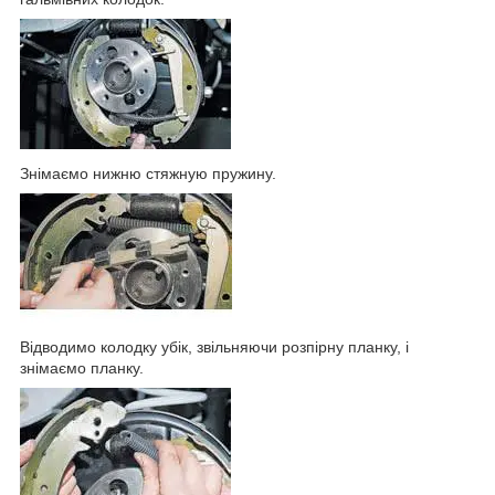
Знімаємо нижню стяжную пружину.
Відводимо колодку убік, звільняючи розпірну планку, і
знімаємо планку.