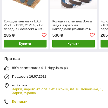
Колодка гальмівна ВАЗ
Колодка гальмівна Волга
Коло
2121, 21213, 21214, 2123
задня з довгими
2101
передня (комплект 4 шт.)
накладками (комплект 4
пере
(виробництво ASR
шт) (виробництво Авто
(вир
285
530
265
₴
₴
EXTREME)
Престиж)
EXT
Купити
Купити
Про нас
99% позитивних з 411 відгуків за рік
Працює з 16.07.2013
м. Харків
Харків, Харківська обл. смт. Пісочин, пл. Ю. Кононенка, 1,
Харків, Україна
Контакти