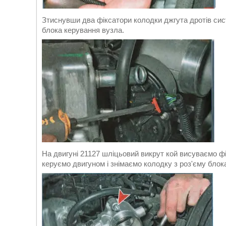
Зтиснувши два фіксатори колодки джгута дротів сис
блока керування вузла.
На двигуні 21127 шліцьовий викрут кой висуваємо фі
керуємо двигуном і знімаємо колодку з роз'єму блок