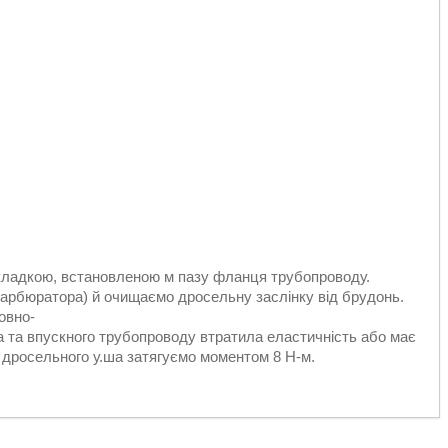
кладкою, встановленою м пазу фланця трубопроводу.
арбюратора) й очищаємо дросельну заслінку від брудонь.
овно-
 та впускного трубопроводу втратила еластичність або має
я дросельного у.ша затягуємо моментом 8 Н-м.