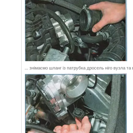
... знімаємо шланг із патрубка дросель ніго вузла та 