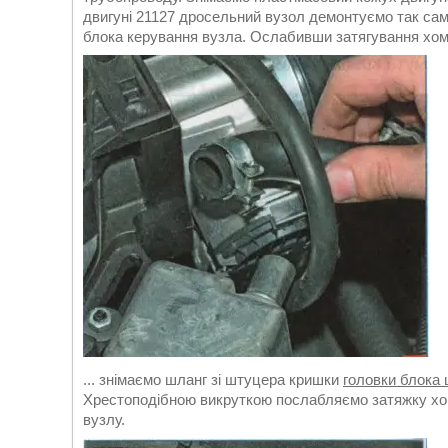
двигуні 21127 дросельний вузол демонтуємо так само
блока керування вузла. Ослабивши затягування хому
... знімаємо шланг зі штуцера кришки
головки блока 
Хрестоподібною викруткою послабляємо затяжку хом
вузлу.