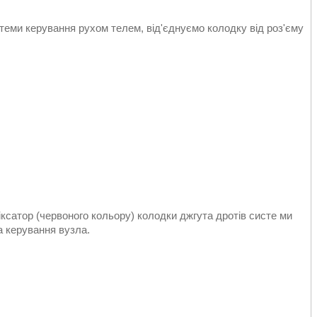
теми керування рухом телем, від'єднуємо колодку від роз'єму
ксатор (червоного кольору) колодки джгута дротів систе ми
а керування вузла.