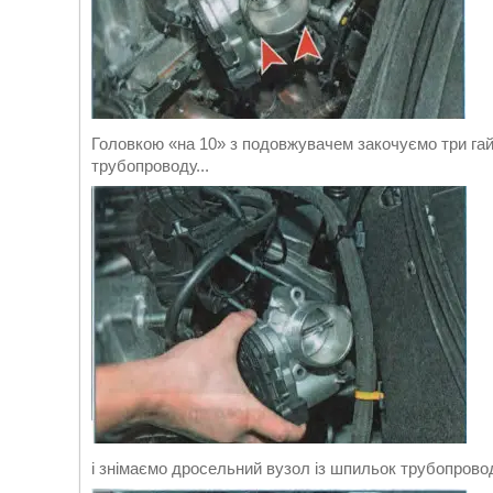
Головкою «на 10» з подовжувачем закочуємо три га
трубопроводу...
і знімаємо дросельний вузол із шпильок трубопрово