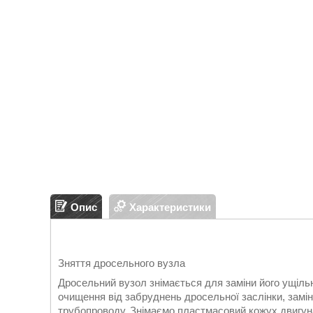
Опис
Характеристики
Зняття дросельного вузла
Дросельний вузол знімається для заміни його ущіл
очищення від забруднень дросельної заслінки, замін
трубопроводу. Знімаємо пластмасовий кожух двигуна