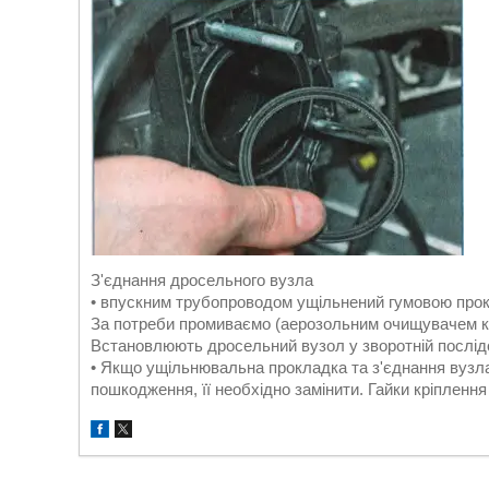
З'єднання дросельного вузла
• впускним трубопроводом ущільнений гумовою про
За потреби промиваємо (аерозольним очищувачем к
Встановлюють дросельний вузол у зворотній послід
• Якщо ущільнювальна прокладка та з'єднання вузла
пошкодження, її необхідно замінити. Гайки кріпленн