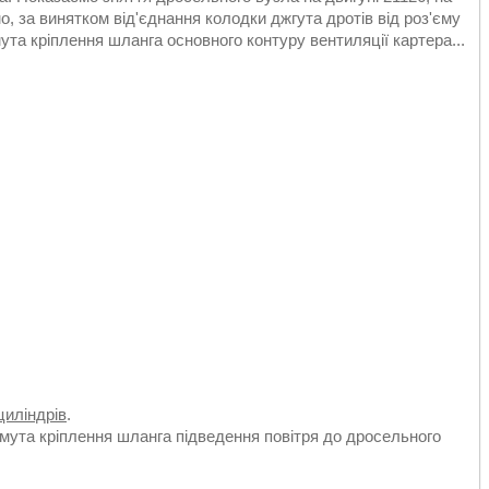
, за винятком від'єднання колодки джгута дротів від роз'єму
та кріплення шланга основного контуру вентиляції картера...
циліндрів
.
ута кріплення шланга підведення повітря до дросельного