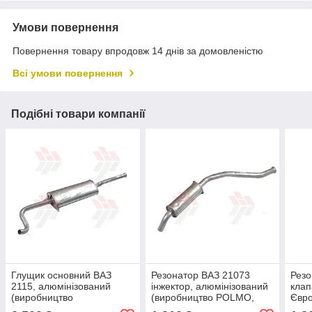
Умови повернення
Повернення товару впродовж 14 днів за домовленістю
Всі умови повернення
Подібні товари компанії
Глущик основний ВАЗ
Резонатор ВАЗ 21073
Резо
2115, алюмінізований
інжектор, алюмінізований
клап
(виробництво
(виробництво POLMO,
Євро
POLMOstrow, Польща)
Польща)
(PO