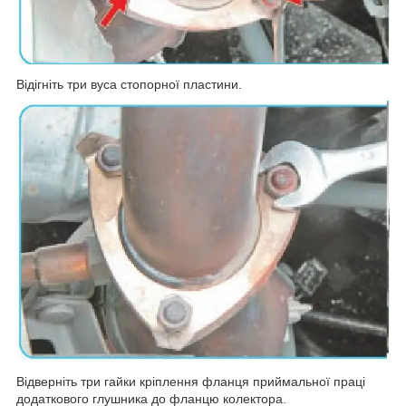
Відігніть три вуса стопорної пластини.
Відверніть три гайки кріплення фланця приймальної праці
додаткового глушника до фланцю колектора.