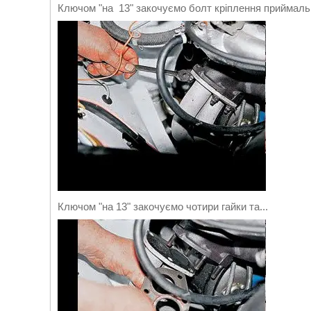
Ключом "на 13" закочуємо болт кріплення приймальн
Ключом "на 13" закочуємо чотири гайки та...