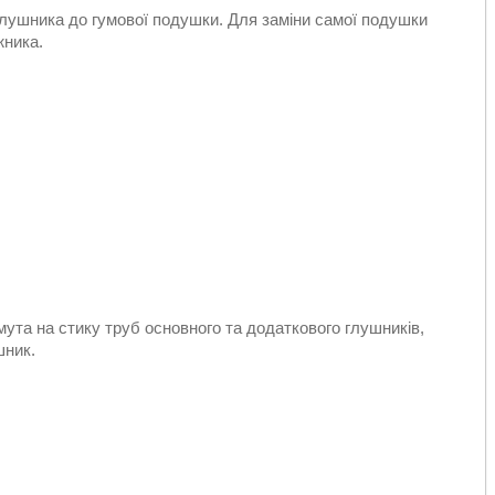
глушника до гумової подушки. Для заміни самої подушки
жника.
ута на стику труб основного та додаткового глушників,
шник.