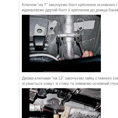
Ключом "на 7" закочуємо болт кріплення основного 
відвертаємо другий болт її кріплення до днища бага
Двома ключами "на 13" закочуємо гайку стяжного хом
зсувається хомут зі стику та знімаємо основний глу