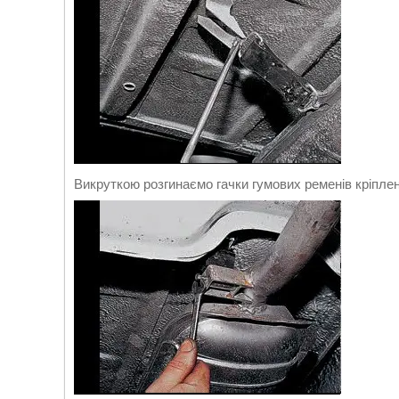
Викруткою розгинаємо гачки гумових ременів кріпле