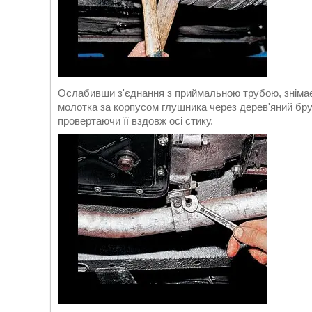
Ослабивши з'єднання з приймальною трубою, знімає
молотка за корпусом глушника через дерев'яний бру
провертаючи її вздовж осі стику.