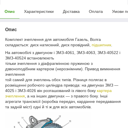
Опис
Характеристики
Доставка
Оплата
Умови п
Опис
Комплект зчеплення для автомобіля Газель, Волга
складається: диск натискний, диск провідний,
підшипник
.
На автомобілі з двигуном і ЗМЗ-4061, ЗМЗ-4063, ЗМЗ-40522 і
ЗМЗ-40524 встановлюють
тільки зчеплення з діафрагмінною пружиною з
дзвоноподібним картером (нерознімним). Привод вимкнення
зчеплення
той самий для зчеплень обох типів. Різниця полягає в
розміщенні робочого циліндра привода: на двигунах ЗМЗ —
4025 і ЗМЗ-4026 він розташований із лівого боку
картера
зчеплення
, а на інших двигунах — з правого боку. Інші
агрегати трансмісії (коробка передач, карданне передавання
та задній міст) одні й ті ж для всіх автомобілів.