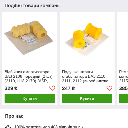
Подібні товари компанії
Відбійник амортизатора
Подушка штанги
Ремо
ВАЗ 2108 передній (2 шт)
стабілізатора ВАЗ 2110,
мато
(2110,1118,2170) (ASR,
2111, 2112 (виробництво
2115
Чехія)
ASR, Чехія)
гайк
329
247
385
₴
₴
(ASR
Купити
Купити
Про нас
100% позитивних з 408 відгуків за рік