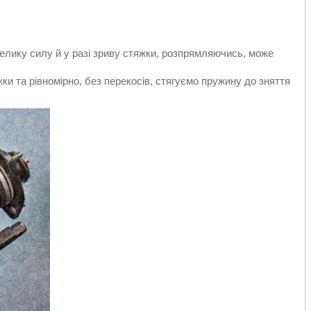
лику силу й у разі зриву стяжки, розпрямляючись, може
и та рівномірно, без перекосів, стягуємо пружину до зняття