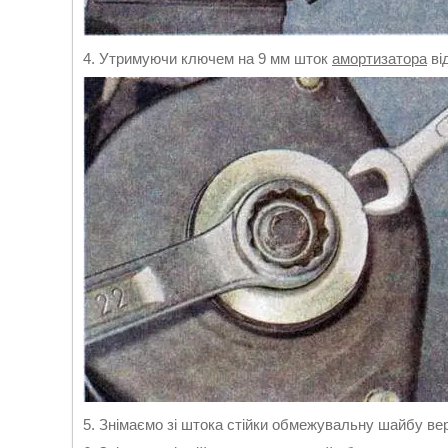
4. Утримуючи ключем на 9 мм шток
амортизатора
ві
5. Знімаємо зі штока стійки обмежувальну шайбу ве