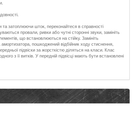
и.
довності.
и та затоплюючи шток, переконайтеся в справності
ваються провали, ривки або чутні сторонні звуки, замініть
елементів, що встановлюються на стійку. Замініть
 амортизатора, пошкоджений відбійник ходу стиснення,
ередньої підвіски за жорсткістю діляться на класи. Клас
ного з її витків. У передній підвісці мають бути встановлені