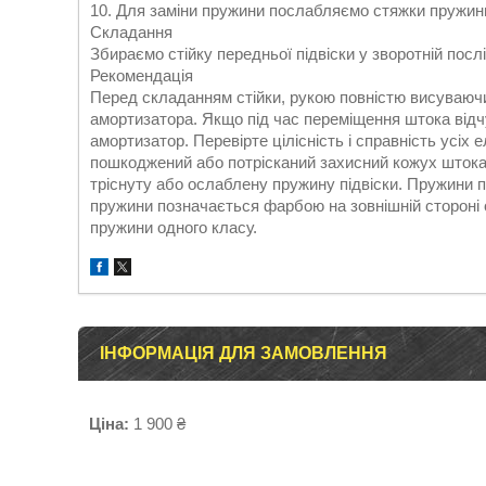
10. Для заміни пружини послабляємо стяжки пружин
Складання
Збираємо стійку передньої підвіски у зворотній послі
Рекомендація
Перед складанням стійки, рукою повністю висуваюч
амортизатора. Якщо під час переміщення штока відчу
амортизатор. Перевірте цілісність і справність усіх 
пошкоджений або потрісканий захисний кожух штока
тріснуту або ослаблену пружину підвіски. Пружини п
пружини позначається фарбою на зовнішній стороні од
пружини одного класу.
ІНФОРМАЦІЯ ДЛЯ ЗАМОВЛЕННЯ
Ціна:
1 900 ₴