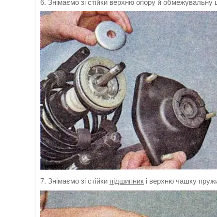
6. Знімаємо зі стійки верхню опору й обмежувальну
7. Знімаємо зі стійки
підшипник
і верхню чашку пруж