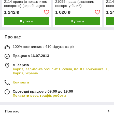
2114 права (з покажчиком
21099 права (вказівник
2114
поворотів) (виробництво
повороту білий)
пово
WATT)
(виробництво ESER)
WAT
1 242
1 020
1 2
₴
₴
Купити
Купити
Про нас
100% позитивних з 410 відгуків за рік
Працює з 16.07.2013
м. Харків
Харків, Харківська обл. смт. Пісочин, пл. Ю. Кононенка, 1,
Харків, Україна
Контакти
Сьогодні працює з 09:00 до 19:00
Показати весь графік роботи
Про нас