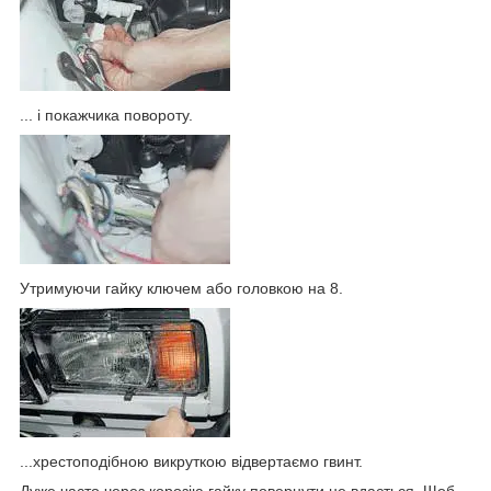
... і покажчика повороту.
Утримуючи гайку ключем або головкою на 8.
...хрестоподібною викруткою відвертаємо гвинт.
Дуже часто через корозію гайку повернути не вдається. Щоб