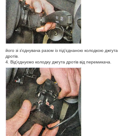
його зі з'єднувача разом із під'єднаною колодкою джгута
дротів.
4. Від'єднуємо колодку джгута дротів від перемикача.