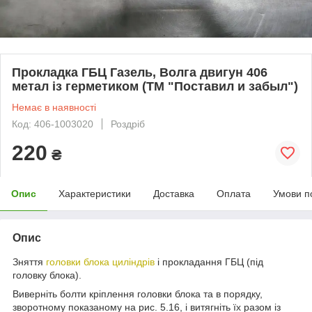
Прокладка ГБЦ Газель, Волга двигун 406
метал із герметиком (ТМ "Поставил и забыл")
Немає в наявності
Код: 406-1003020
Роздріб
220
₴
Опис
Характеристики
Доставка
Оплата
Умови п
Опис
Зняття
головки блока циліндрів
і прокладання ГБЦ (під
головку блока).
Виверніть болти кріплення головки блока та в порядку,
зворотному показаному на рис. 5.16, і витягніть їх разом із