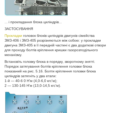
... і прокладання блока циліндрів...
ЗАСТОСУВАННЯ
Прокладки
головок блоків циліндрів двигунів сімейства
ЗМЗ-406 і ЗМЗ-405 розрізняються між собою: у прокладки
двигуна ЗМЗ-405 в її передній частині є два додаткові отвори
для проходу болтів кріплення кришки газорозподільного
механізму.
Встановіть головку блока в порядку, зворотному знятті.
Порядок затягування болтів кріплення головки блока
показаний на рис. 5.16. Болти кріплення головки блока
циліндрів затягніть у два етапи:
1-й — 40-6 0 Н'м (4,0-6,0 кгс'м);
2 — 130-145 Н'м (13,0-14,5 кгс'м).