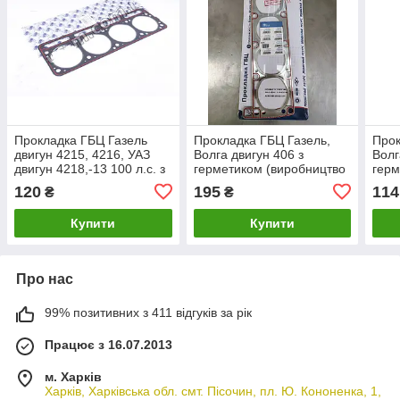
Прокладка ГБЦ Газель
Прокладка ГБЦ Газель,
Прок
двигун 4215, 4216, УАЗ
Волга двигун 406 з
Волг
двигун 4218,-13 100 л.с. з
герметиком (виробництво
гер
герметиком (Авто
Авто Престиж)
120
195
114
₴
₴
Престиж)
Купити
Купити
Про нас
99% позитивних з 411 відгуків за рік
Працює з 16.07.2013
м. Харків
Харків, Харківська обл. смт. Пісочин, пл. Ю. Кононенка, 1,