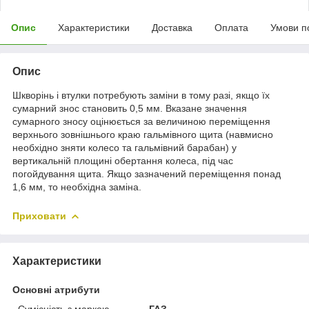
Опис
Характеристики
Доставка
Оплата
Умови п
Опис
Шкворінь і втулки потребують заміни в тому разі, якщо їх
сумарний знос становить 0,5 мм. Вказане значення
сумарного зносу оцінюється за величиною переміщення
верхнього зовнішнього краю гальмівного щита (навмисно
необхідно зняти колесо та гальмівний барабан) у
вертикальній площині обертання колеса, під час
погойдування щита. Якщо зазначений переміщення понад
1,6 мм, то необхідна заміна.
Приховати
Характеристики
Основні атрибути
Сумісність з маркою
ГАЗ