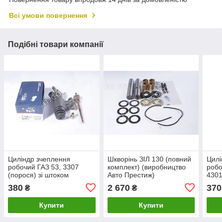
Всі умови повернення
Подібні товари компанії
Циліндр зчеплення
Шкворінь ЗІЛ 130 (повний
Цилі
робочий ГАЗ 53, 3307
комплект) (виробництво
робо
(порося) зі штоком
Авто Престиж)
4301
регулювання
задн
380
2 670
370
₴
₴
(виробництво Авто
Прес
Престиж)
Купити
Купити