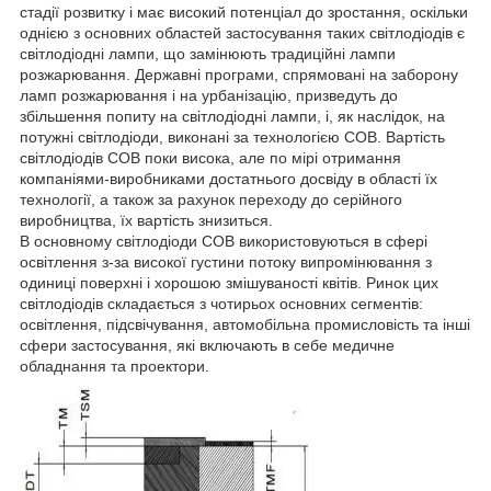
стадії розвитку і має високий потенціал до зростання, оскільки
однією з основних областей застосування таких світлодіодів є
світлодіодні лампи, що замінюють традиційні лампи
розжарювання. Державні програми, спрямовані на заборону
ламп розжарювання і на урбанізацію, призведуть до
збільшення попиту на світлодіодні лампи, і, як наслідок, на
потужні світлодіоди, виконані за технологією COB. Вартість
світлодіодів COB поки висока, але по мірі отримання
компаніями-виробниками достатнього досвіду в області їх
технології, а також за рахунок переходу до серійного
виробництва, їх вартість знизиться.
В основному світлодіоди COB використовуються в сфері
освітлення з-за високої густини потоку випромінювання з
одиниці поверхні і хорошою змішуваності квітів. Ринок цих
світлодіодів складається з чотирьох основних сегментів:
освітлення, підсвічування, автомобільна промисловість та інші
сфери застосування, які включають в себе медичне
обладнання та проектори.