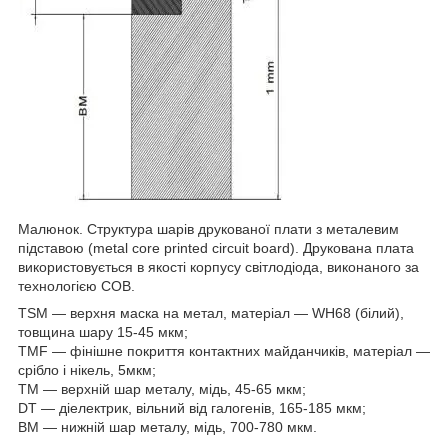
Малюнок. Структура шарів друкованої плати з металевим
підставою (metal core printed circuit board). Друкована плата
використовується в якості корпусу світлодіода, виконаного за
технологією COB.
TSM — верхня маска на метал, матеріал — WH68 (білий),
товщина шару 15-45 мкм;
TMF — фінішне покриття контактних майданчиків, матеріал —
срібло і нікель, 5мкм;
TM — верхній шар металу, мідь, 45-65 мкм;
DT — діелектрик, вільний від галогенів, 165-185 мкм;
BM — нижній шар металу, мідь, 700-780 мкм.