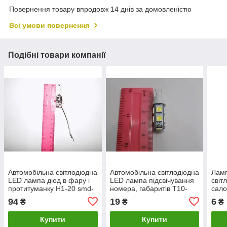
Повернення товару впродовж 14 днів за домовленістю
Всі умови повернення
Подібні товари компанії
Автомобільна світлодіодна
Автомобільна світлодіодна
Ламп
LED лампа діод в фару і
LED лампа підсвічування
світ
протитуманку H1-20 smd-
номера, габаритів T10-
сал
7014 (виробництво LED,
9SMD-5050 (виробництво
12V,
94
19
6
₴
₴
₴
Китай)
LED, Китай)
Кита
Купити
Купити