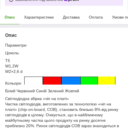
Опис
Характеристики
Доставка
Оплата
Умови п
Опис
Параметри:
Цоколь:
T5
W1,2W
W2×2,6 d
Кольори:
Білий Червоний Синій Зелений Жовтий
Світлодіодна збірка «чіп на платі»
Частка світлодіодів, виготовлених за технологією «чіп на
платі» (chip-on-board, COB), становить близько 8% від ринку
світлодіодів в цілому. Очікується, що в найближчому
майбутньому частка цього продукту на ринку досягне
приблизно 20%. Ринок світлодіодів COB зараз знаходиться в